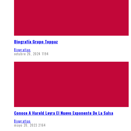
Biografía Grupo Toppaz
Biografias
octubre 26, 2024
1194
Conoce A Hareld Leyra El Nuevo Exponente De La Salsa
Biografias
mayo 20, 2023
2164