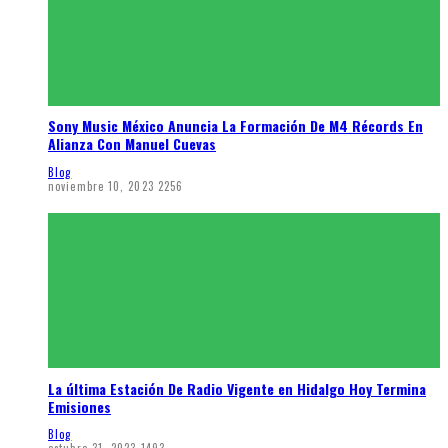
Sony Music México Anuncia La Formación De M4 Récords En
Alianza Con Manuel Cuevas
Blog
noviembre 10, 2023
2256
La última Estación De Radio Vigente en Hidalgo Hoy Termina
Emisiones
Blog