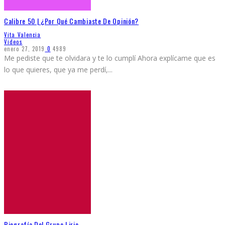
Calibre 50 | ¿Por Qué Cambiaste De Opinión?
Vita Valencia
Videos
enero 27, 2019
0
4989
Me pediste que te olvidara y te lo cumplí Ahora explícame que es
lo que quieres, que ya me perdí,
...
Biografía Del Grupo Lirio