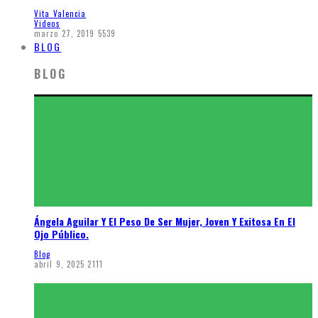
Vita Valencia
Videos
marzo 27, 2019
5539
BLOG
BLOG
Ángela Aguilar Y El Peso De Ser Mujer, Joven Y Exitosa En El
Ojo Público.
Blog
abril 9, 2025
2111