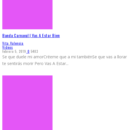
Banda Carnaval | Vas A Estar Bien
Vita Valencia
Videos
febrero 5, 2019
0
5403
Se que duele mi amorCréeme que a mi tambiénSe que vas a llorar
te sentirás morir Pero Vas A Estar
...