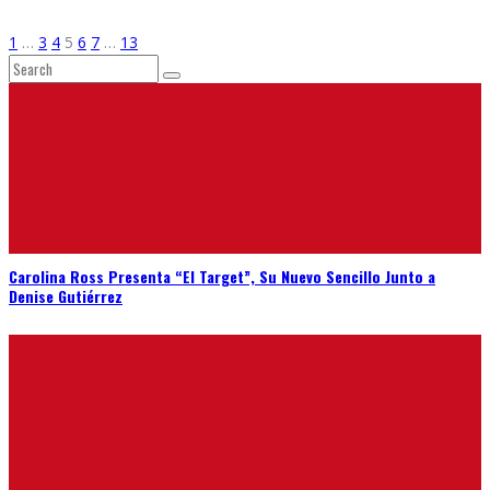
1
…
3
4
5
6
7
…
13
Carolina Ross Presenta “El Target”, Su Nuevo Sencillo Junto a
Denise Gutiérrez