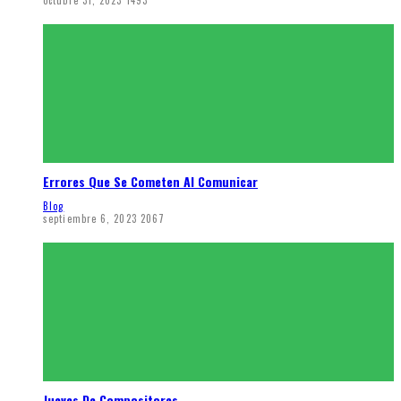
octubre 31, 2023
1493
Errores Que Se Cometen Al Comunicar
Blog
septiembre 6, 2023
2067
Jueves De Compositores