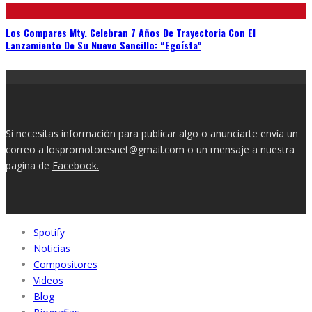
Los Compares Mty. Celebran 7 Años De Trayectoria Con El
Lanzamiento De Su Nuevo Sencillo: “Egoísta”
Si necesitas información para publicar algo o anunciarte envía un
correo a lospromotoresnet@gmail.com o un mensaje a nuestra
pagina de
Facebook.
Spotify
Noticias
Compositores
Videos
Blog