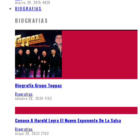
marzo 24, 2015
4429
BIOGRAFIAS
BIOGRAFIAS
Biografía Grupo Toppaz
Biografias
octubre 26, 2024
1192
Conoce A Hareld Leyra El Nuevo Exponente De La Salsa
Biografias
mayo 20, 2023
2162