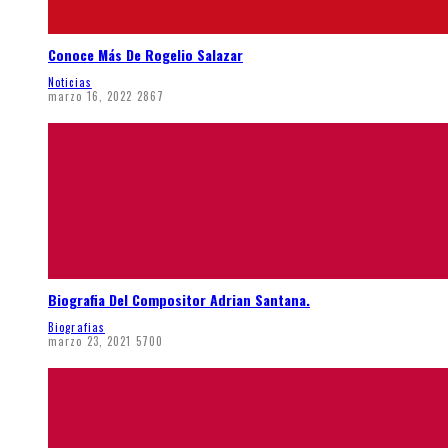
Conoce Más De Rogelio Salazar
Noticias
marzo 16, 2022
2867
Biografia Del Compositor Adrian Santana.
Biografias
marzo 23, 2021
5700