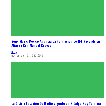
Sony Music México Anuncia La Formación De M4 Récords En
Alianza Con Manuel Cuevas
Blog
noviembre 10, 2023
2246
La última Estación De Radio Vigente en Hidalgo Hoy Termina