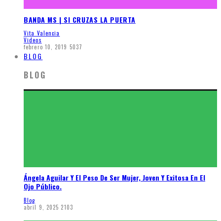
BANDA MS | SI CRUZAS LA PUERTA
Vita Valencia
Videos
febrero 10, 2019
5037
BLOG
BLOG
Ángela Aguilar Y El Peso De Ser Mujer, Joven Y Exitosa En El
Ojo Público.
Blog
abril 9, 2025
2103