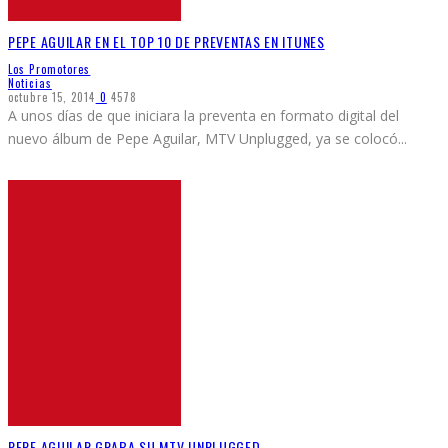
PEPE AGUILAR EN EL TOP 10 DE PREVENTAS EN ITUNES
Los Promotores
Noticias
octubre 15, 2014
0
4578
A unos días de que iniciara la preventa en formato digital del
nuevo álbum de Pepe Aguilar, MTV Unplugged, ya se colocó
...
PEPE AGUILAR GRABA SU MTV UNPLUGGED