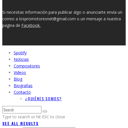
Si necesitas información para publicar algo o anunciarte envía un
correo a lospromotoresnet@gmail.com o un mensaje a nuestra
pagina de
Facebook.
Spotify
Noticias
Compositores
Videos
Blog
Biografias
Contacto
¿QUIÉNES SOMOS?
Type to search or hit ESC to close
SEE ALL RESULTS