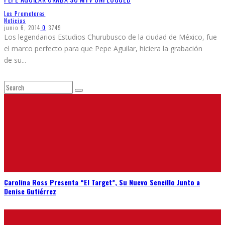
Los Promotores
Noticias
junio 6, 2014
0
3749
Los legendarios Estudios Churubusco de la ciudad de México, fue
el marco perfecto para que Pepe Aguilar, hiciera la grabación
de su
...
Carolina Ross Presenta “El Target”, Su Nuevo Sencillo Junto a
Denise Gutiérrez