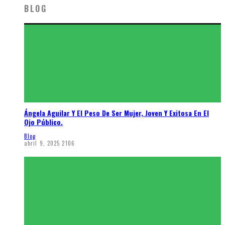
BLOG
Ángela Aguilar Y El Peso De Ser Mujer, Joven Y Exitosa En El
Ojo Público.
Blog
abril 9, 2025
2106