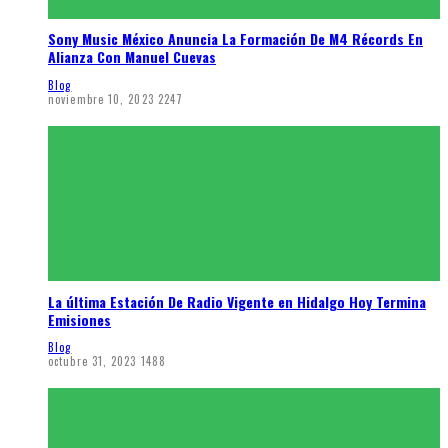
Sony Music México Anuncia La Formación De M4 Récords En
Alianza Con Manuel Cuevas
Blog
noviembre 10, 2023
2247
La última Estación De Radio Vigente en Hidalgo Hoy Termina
Emisiones
Blog
octubre 31, 2023
1488