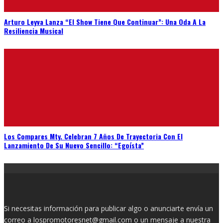
Arturo Leyva Lanza “El Show Tiene Que Continuar”: Una Oda A La
Resiliencia Musical
Los Compares Mty. Celebran 7 Años De Trayectoria Con El
Lanzamiento De Su Nuevo Sencillo: “Egoísta”
Si necesitas información para publicar algo o anunciarte envía un
correo a lospromotoresnet@gmail.com o un mensaje a nuestra