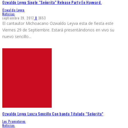
Ozwaldo Leyva Single “Señorita” Release Party En Hayward.
Ozwaldo Leyva
Noticias
septiembre 29, 2017
0
3653
El cantautor Michoacano Ozwaldo Leyva esta de fiesta este
Viernes 29 de Septiembre. Estará presentándonos en vivo su
nuevo sencillo
...
Ozwaldo Leyva Lanza Sencillo Con banda Titulado “Señorita”
Los Promotores
Noticias