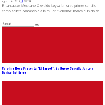
agosto 4, 2017
0
10394
El cantautor Mexicano Ozwaldo Leyva lanza su primer sencillo
como solista cantándole a la mujer. “Señorita” marca el inicio de
...
Carolina Ross Presenta “El Target”, Su Nuevo Sencillo Junto a
Denise Gutiérrez