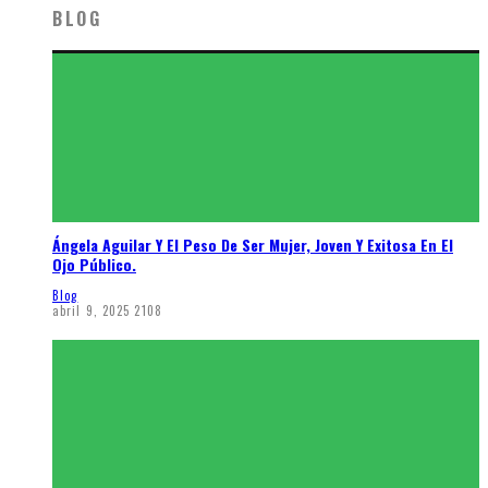
BLOG
Ángela Aguilar Y El Peso De Ser Mujer, Joven Y Exitosa En El
Ojo Público.
Blog
abril 9, 2025
2108