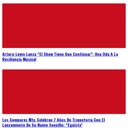
Arturo Leyva Lanza “El Show Tiene Que Continuar”: Una Oda A La
Resiliencia Musical
Los Compares Mty. Celebran 7 Años De Trayectoria Con El
Lanzamiento De Su Nuevo Sencillo: “Egoísta”