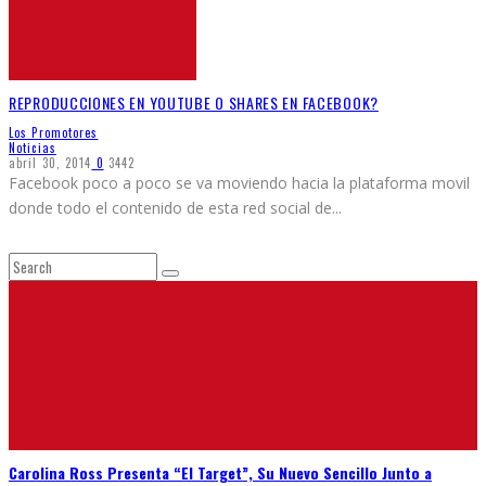
REPRODUCCIONES EN YOUTUBE O SHARES EN FACEBOOK?
Los Promotores
Noticias
abril 30, 2014
0
3442
Facebook poco a poco se va moviendo hacia la plataforma movil
donde todo el contenido de esta red social de
...
Carolina Ross Presenta “El Target”, Su Nuevo Sencillo Junto a