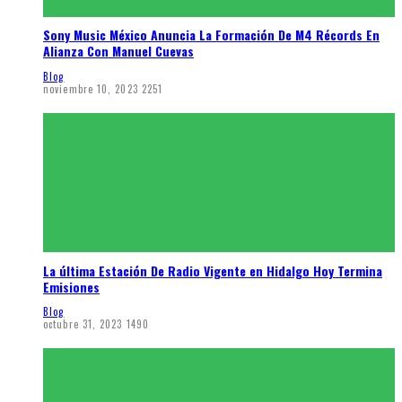
Sony Music México Anuncia La Formación De M4 Récords En
Alianza Con Manuel Cuevas
Blog
noviembre 10, 2023
2251
La última Estación De Radio Vigente en Hidalgo Hoy Termina
Emisiones
Blog
octubre 31, 2023
1490