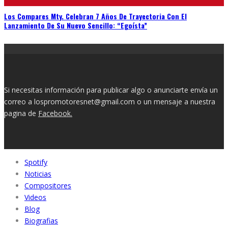
Los Compares Mty. Celebran 7 Años De Trayectoria Con El
Lanzamiento De Su Nuevo Sencillo: “Egoísta”
Si necesitas información para publicar algo o anunciarte envía un
correo a lospromotoresnet@gmail.com o un mensaje a nuestra
pagina de
Facebook.
Spotify
Noticias
Compositores
Videos
Blog
Biografias