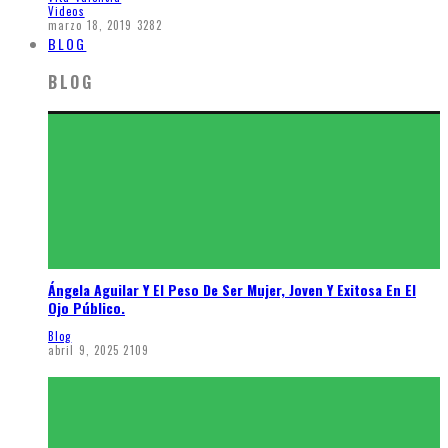
Videos
marzo 18, 2019
3282
BLOG
BLOG
Ángela Aguilar Y El Peso De Ser Mujer, Joven Y Exitosa En El
Ojo Público.
Blog
abril 9, 2025
2109