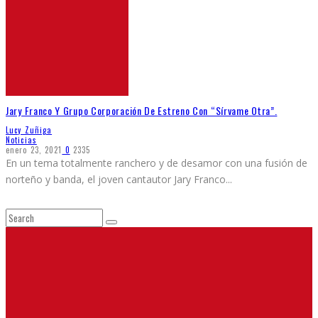
Jary Franco Y Grupo Corporación De Estreno Con “Sírvame Otra”.
Lucy Zuñiga
Noticias
enero 23, 2021
0
2335
En un tema totalmente ranchero y de desamor con una fusión de
norteño y banda, el joven cantautor Jary Franco
...