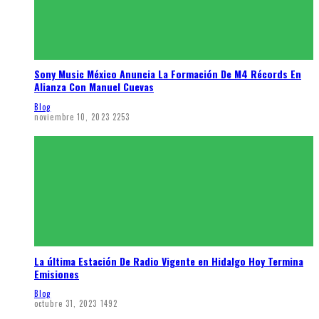
Sony Music México Anuncia La Formación De M4 Récords En
Alianza Con Manuel Cuevas
Blog
noviembre 10, 2023
2253
La última Estación De Radio Vigente en Hidalgo Hoy Termina
Emisiones
Blog
octubre 31, 2023
1492