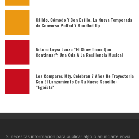
Cálido, Cómodo Y Con Estilo, La Nueva Temporada
de Converse Puffed Y Bundled Up
Arturo Leyva Lanza “El Show Tiene Que
Continuar”: Una Oda A La Resiliencia Musical
Los Compares Mty. Celebran 7 Años De Trayectoria
Con El Lanzamiento De Su Nuevo Sencillo:
“Egoísta”
Si necesitas información para publicar algo o anunciarte envía