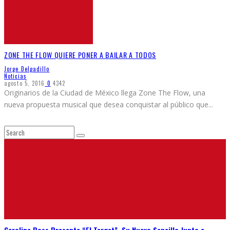
ZONE THE FLOW QUIERE PONER A BAILAR A TODOS
Jorge Delgadillo
Noticias
agosto 5, 2016
0
4342
Originarios de la Ciudad de México llega Zone The Flow, una
nueva propuesta musical que desea conquistar al público que
...
Carolina Ross Presenta “El Target”, Su Nuevo Sencillo Junto a