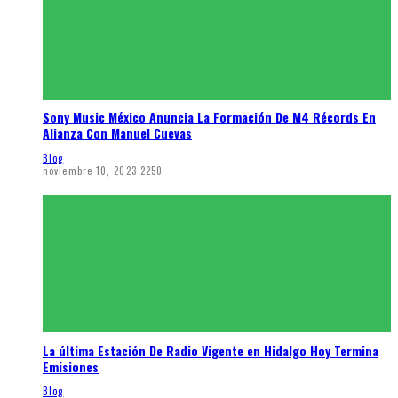
Sony Music México Anuncia La Formación De M4 Récords En
Alianza Con Manuel Cuevas
Blog
noviembre 10, 2023
2250
La última Estación De Radio Vigente en Hidalgo Hoy Termina
Emisiones
Blog