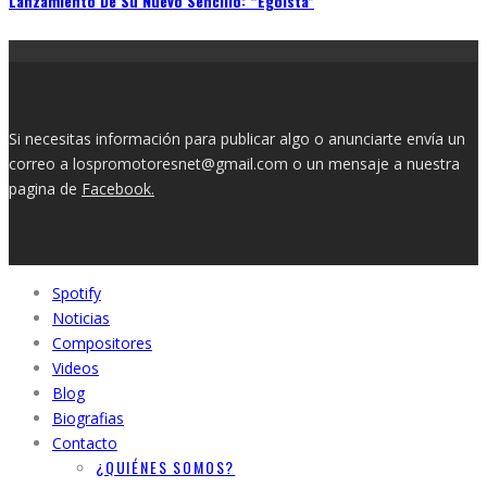
Lanzamiento De Su Nuevo Sencillo: “Egoísta”
Si necesitas información para publicar algo o anunciarte envía un
correo a lospromotoresnet@gmail.com o un mensaje a nuestra
pagina de
Facebook.
Spotify
Noticias
Compositores
Videos
Blog
Biografias
Contacto
¿QUIÉNES SOMOS?