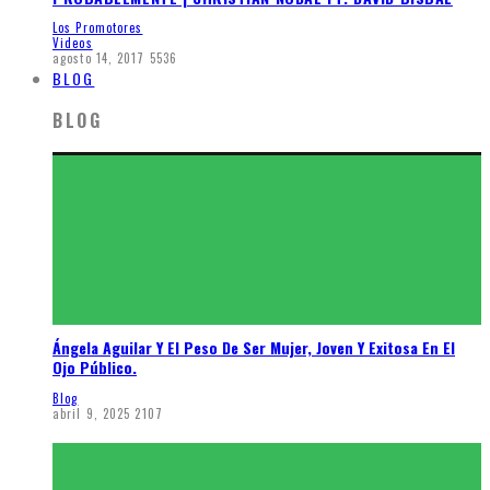
Los Promotores
Videos
agosto 14, 2017
5536
BLOG
BLOG
Ángela Aguilar Y El Peso De Ser Mujer, Joven Y Exitosa En El
Ojo Público.
Blog
abril 9, 2025
2107