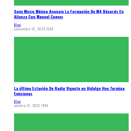
Sony Music México Anuncia La Formación De M4 Récords En
Alianza Con Manuel Cuevas
Blog
noviembre 10, 2023
2249
La última Estación De Radio Vigente en Hidalgo Hoy Termina
Emisiones
Blog
octubre 31, 2023
1489