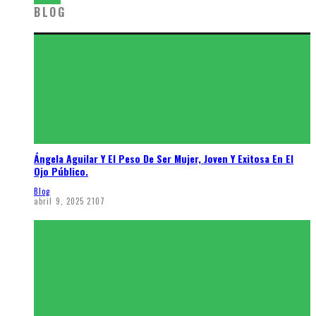
BLOG
Ángela Aguilar Y El Peso De Ser Mujer, Joven Y Exitosa En El
Ojo Público.
Blog
abril 9, 2025
2107