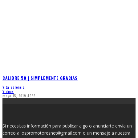
CALIBRE 50 | SIMPLEMENTE GRACIAS
Vita Valencia
Videos
mayo 15, 2019
4956
Si necesitas información para publicar algo o anunciarte envía un
correo a lospromotoresnet@gmail.com o un mensaje a nuestra