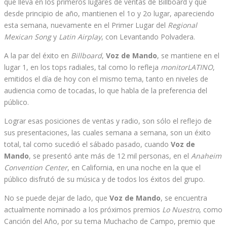
que lleva en los primeros lugares de ventas de Billboard y que
desde principio de año, mantienen el 1o y 2o lugar, apareciendo
esta semana, nuevamente en el Primer Lugar del
Regional
Mexican Song
y
Latin Airplay
, con Levantando Polvadera.
A la par del éxito en
Billboard
,
Voz de Mando
, se mantiene en el
lugar 1, en los tops radiales, tal como lo refleja
monitorLATINO
,
emitidos el día de hoy con el mismo tema, tanto en niveles de
audiencia como de tocadas, lo que habla de la preferencia del
público.
Lograr esas posiciones de ventas y radio, son sólo el reflejo de
sus presentaciones, las cuales semana a semana, son un éxito
total, tal como sucedió el sábado pasado, cuando
Voz de
Mando
, se presentó ante más de 12 mil personas, en el
Anaheim
Convention Center
, en California, en una noche en la que el
público disfrutó de su música y de todos los éxitos del grupo.
No se puede dejar de lado, que
Voz de Mando
, se encuentra
actualmente nominado a los próximos premios
Lo Nuestro
, como
Canción del Año, por su tema Muchacho de Campo, premio que