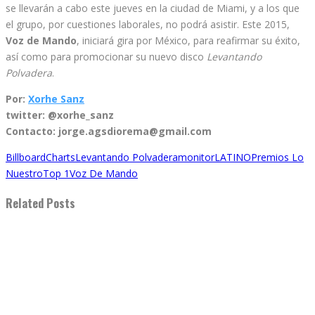
se llevarán a cabo este jueves en la ciudad de Miami, y a los que
el grupo, por cuestiones laborales, no podrá asistir. Este 2015,
Voz de Mando
, iniciará gira por México, para reafirmar su éxito,
así como para promocionar su nuevo disco
Levantando
Polvadera
.
Por:
Xorhe Sanz
twitter: @xorhe_sanz
Contacto: jorge.agsdiorema@gmail.com
Billboard
Charts
Levantando Polvadera
monitorLATINO
Premios Lo
Nuestro
Top 1
Voz De Mando
Related Posts