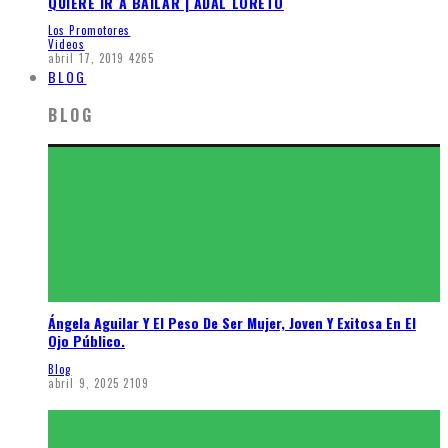
QUIERE IR A BAILAR | ADAL LORETO
Los Promotores
Videos
abril 17, 2019
4265
BLOG
BLOG
Ángela Aguilar Y El Peso De Ser Mujer, Joven Y Exitosa En El
Ojo Público.
Blog
abril 9, 2025
2109