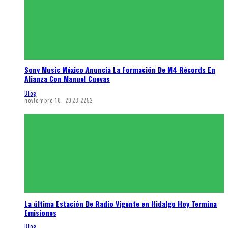
Sony Music México Anuncia La Formación De M4 Récords En
Alianza Con Manuel Cuevas
Blog
noviembre 10, 2023
2252
La última Estación De Radio Vigente en Hidalgo Hoy Termina
Emisiones
Blog