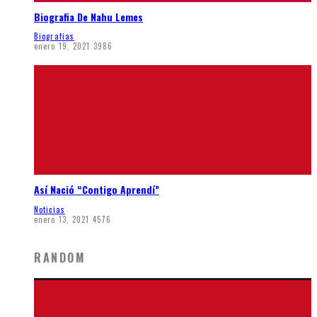
Biografia De Nahu Lemes
Biografias
enero 19, 2021
3986
Así Nació “Contigo Aprendí”
Noticias
enero 13, 2021
4576
RANDOM