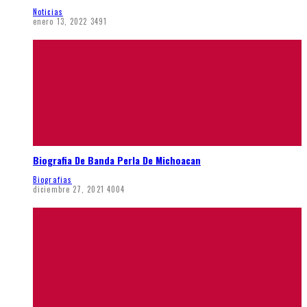
Noticias
enero 13, 2022
3491
Biografia De Banda Perla De Michoacan
Biografias
diciembre 27, 2021
4004