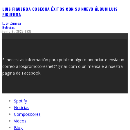
LUIS FIGUEROA COSECHA ÉXITOS CON SU NUEVO ÁLBUM LUIS
FIGUEROA
Lucy Zuñiga
Noticias
junio 9, 2022
1236
Si necesitas información para publicar algo o anunciarte envía un
correo a lospromotoresnet@gmail.com o un mensaje a nuestra
pagina de
Facebook.
Spotify
Noticias
Compositores
Videos
Blog