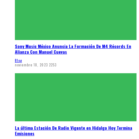
Sony Music México Anuncia La Formación De M4 Récords En
Alianza Con Manuel Cuevas
Blog
noviembre 10, 2023
2253
La última Estación De Radio Vigente en Hidalgo Hoy Termina
Emisiones