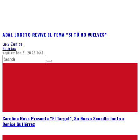
ADAL LORETO REVIVE EL TEMA “SI TÚ NO VUELVES”
Lucy Zuñiga
Noticias
septiembre 8, 2022
1441
Carolina Ross Presenta “El Target”, Su Nuevo Sencillo Junto a
Denise Gutiérrez