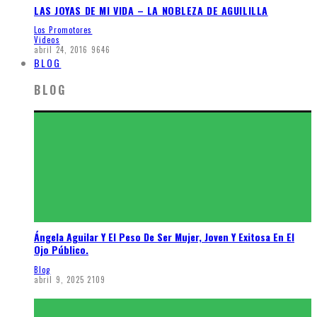
LAS JOYAS DE MI VIDA – LA NOBLEZA DE AGUILILLA
Los Promotores
Videos
abril 24, 2016
9646
BLOG
BLOG
Ángela Aguilar Y El Peso De Ser Mujer, Joven Y Exitosa En El
Ojo Público.
Blog
abril 9, 2025
2109