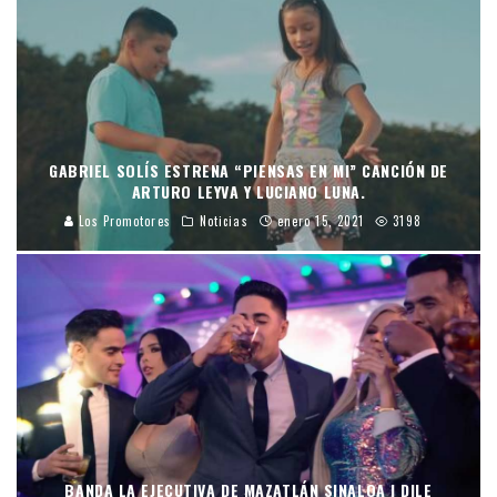
GABRIEL SOLÍS ESTRENA “PIENSAS EN MI” CANCIÓN DE
ARTURO LEYVA Y LUCIANO LUNA.
Los Promotores
Noticias
enero 15, 2021
3198
BANDA LA EJECUTIVA DE MAZATLÁN SINALOA | DILE