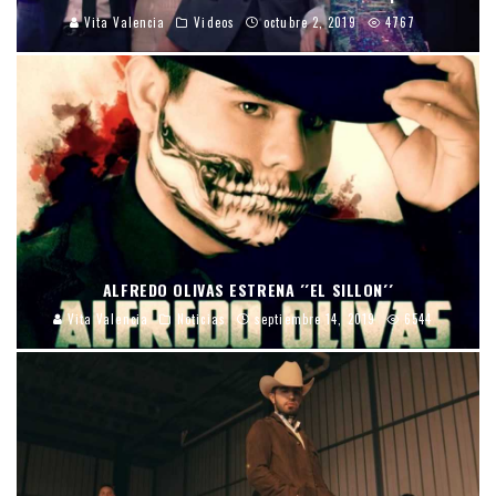
Vita Valencia
Videos
octubre 2, 2019
4767
ALFREDO OLIVAS ESTRENA ´´EL SILLON´´
Vita Valencia
Noticias
septiembre 14, 2019
6544