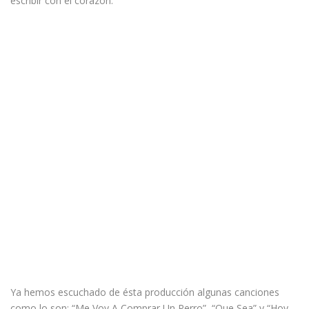
escribir con el corazón.
Ya hemos escuchado de ésta producción algunas canciones
como lo son: “Me Voy A Comprar Un Perro”, “Que Sea” y “Hoy