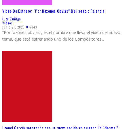
Video De Estreno: “Por Razones Obvias” De Horacio Palencia.
Lucy Zuñiga
Videos
junio 21, 2020
0
6043
“Por razones obvias”, es el nombre que lleva el video del nuevo
tema, que está estrenando uno de los Compositores
...
Leonel García sorprende con un nuevo sonido en su sencillo “Normal”.