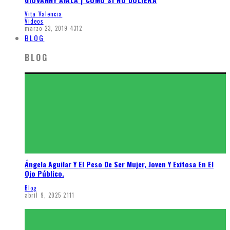
Vita Valencia
Videos
marzo 23, 2019
4312
BLOG
BLOG
Ángela Aguilar Y El Peso De Ser Mujer, Joven Y Exitosa En El
Ojo Público.
Blog
abril 9, 2025
2111