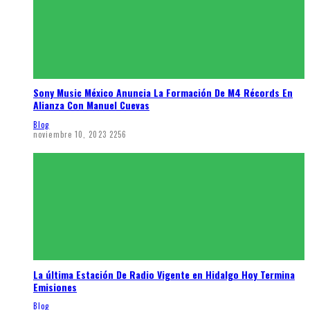
Sony Music México Anuncia La Formación De M4 Récords En
Alianza Con Manuel Cuevas
Blog
noviembre 10, 2023
2256
La última Estación De Radio Vigente en Hidalgo Hoy Termina
Emisiones
Blog