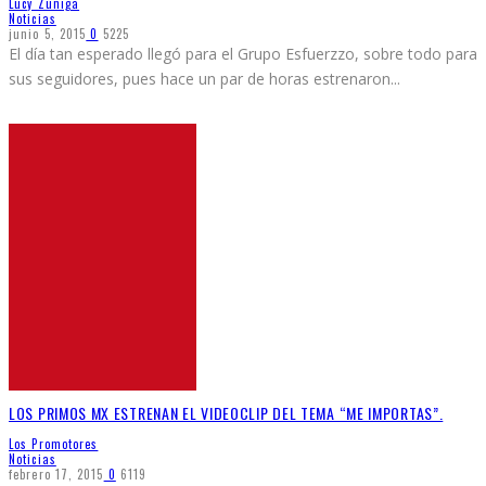
Lucy Zuñiga
Noticias
junio 5, 2015
0
5225
El día tan esperado llegó para el Grupo Esfuerzzo, sobre todo para
sus seguidores, pues hace un par de horas estrenaron
...
LOS PRIMOS MX ESTRENAN EL VIDEOCLIP DEL TEMA “ME IMPORTAS”.
Los Promotores
Noticias
febrero 17, 2015
0
6119