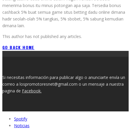
menerima bonus itu minus potongan apa saja. Tersedia bonus
cashback 5% buat semua game situs betting dadu online dimana
hadir seolah-olah 5% tangkas, 5% sbobet, 5% sabung kemudian
dimana lain.
This author has not published any articles.
GO BACK HOME
Si necesitas información para publicar algo o anunciarte envía un
correo a lospromotoresnet@gmail.com o un mensaje a nuestra
pagina de
Facebook.
Spotify
Noticias