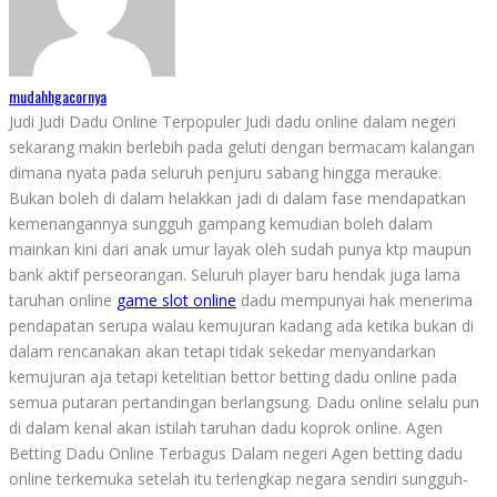
mudahhgacornya
Judi Judi Dadu Online Terpopuler Judi dadu online dalam negeri
sekarang makin berlebih pada geluti dengan bermacam kalangan
dimana nyata pada seluruh penjuru sabang hingga merauke.
Bukan boleh di dalam helakkan jadi di dalam fase mendapatkan
kemenangannya sungguh gampang kemudian boleh dalam
mainkan kini dari anak umur layak oleh sudah punya ktp maupun
bank aktif perseorangan. Seluruh player baru hendak juga lama
taruhan online
game slot online
dadu mempunyai hak menerima
pendapatan serupa walau kemujuran kadang ada ketika bukan di
dalam rencanakan akan tetapi tidak sekedar menyandarkan
kemujuran aja tetapi ketelitian bettor betting dadu online pada
semua putaran pertandingan berlangsung. Dadu online selalu pun
di dalam kenal akan istilah taruhan dadu koprok online. Agen
Betting Dadu Online Terbagus Dalam negeri Agen betting dadu
online terkemuka setelah itu terlengkap negara sendiri sungguh-