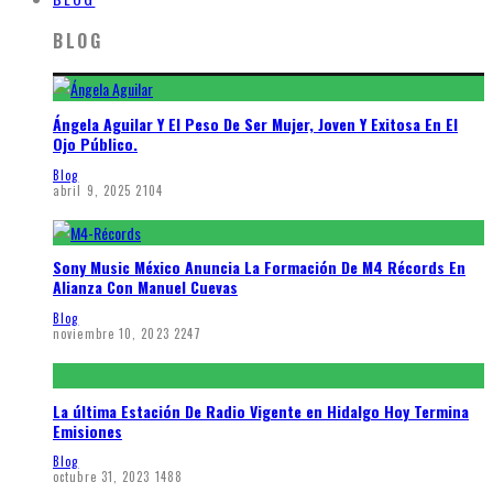
BLOG
Ángela Aguilar Y El Peso De Ser Mujer, Joven Y Exitosa En El
Ojo Público.
Blog
abril 9, 2025
2104
Sony Music México Anuncia La Formación De M4 Récords En
Alianza Con Manuel Cuevas
Blog
noviembre 10, 2023
2247
La última Estación De Radio Vigente en Hidalgo Hoy Termina
Emisiones
Blog
octubre 31, 2023
1488