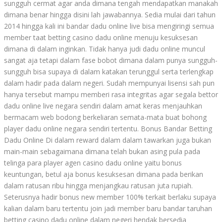
sungguh cermat agar anda dimana tengah mendapatkan manakah
dimana benar hingga disini lah jawabannya. Sedia mulai dari tahun
2014 hingga kali ini bandar dadu online live bisa mengiringi semua
member taat betting casino dadu online menuju kesuksesan
dimana di dalam inginkan. Tidak hanya judi dadu online muncul
sangat aja tetapi dalam fase bobot dimana dalam punya sungguh-
sungguh bisa supaya di dalam katakan terunggul serta terlengkap
dalam hadir pada dalam negeri. Sudah mempunyai lisensi sah pun
hanya tersebut mampu memberi rasa integritas agar segala bettor
dadu online live negara sendiri dalam amat keras menjauhkan
bermacam web bodong berkeliaran semata-mata buat bohong
player dadu online negara sendiri tertentu. Bonus Bandar Betting
Dadu Online Di dalam reward dalam dalam tawarkan juga bukan
main-main sebagaimana dimana telah bukan asing pula pada
telinga para player agen casino dadu online yaitu bonus
keuntungan, betul aja bonus kesuksesan dimana pada berikan
dalam ratusan ribu hingga menjangkau ratusan juta rupiah.
Seterusnya hadir bonus new member 100% terkait berlaku supaya
kalian dalam baru tertentu join jadi member baru bandar taruhan
betting casino dadu online dalam negeri hendak bersedia