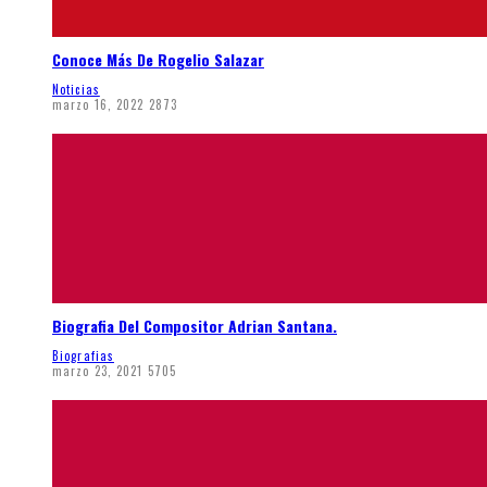
Conoce Más De Rogelio Salazar
Noticias
marzo 16, 2022
2873
Biografia Del Compositor Adrian Santana.
Biografias
marzo 23, 2021
5705