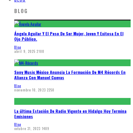
BLOG
Ángela Aguilar Y El Peso De Ser Mujer, Joven Y Exitosa En El
Ojo Público.
Blog
abril 9, 2025
2108
Sony Music México Anuncia La Formación De M4 Récords En
Alianza Con Manuel Cuevas
Blog
noviembre 10, 2023
2250
La última Estación De Radio Vigente en Hidalgo Hoy Termina
Emisiones
Blog
octubre 31, 2023
1489