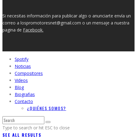
Si necesitas información para publicar algo o anunciarte envía un
correo a lospromotoresnet@gmail.com o un mensaje a nuestra
pagina de
Facebook.
Spotify
Noticias
Compositores
Videos
Blog
Biografias
Contacto
¿QUIÉNES SOMOS?
Type to search or hit ESC to close
SEE ALL RESULTS