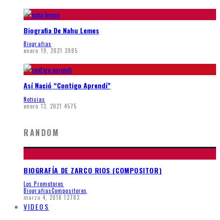
Biografia De Nahu Lemes
Biografias
enero 19, 2021
3985
Así Nació “Contigo Aprendí”
Noticias
enero 13, 2021
4575
RANDOM
BIOGRAFÍA DE ZARCO RIOS (COMPOSITOR)
Los Promotores
Biografias
Compositores
marzo 4, 2018
12783
VIDEOS