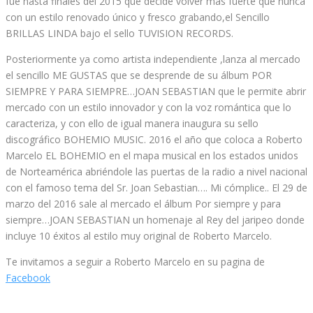
fue hasta finales del 2015 que decide volver mas fuerte que nunca
con un estilo renovado único y fresco grabando,el Sencillo
BRILLAS LINDA bajo el sello TUVISION RECORDS.
Posteriormente ya como artista independiente ,lanza al mercado
el sencillo ME GUSTAS que se desprende de su álbum POR
SIEMPRE Y PARA SIEMPRE…JOAN SEBASTIAN que le permite abrir
mercado con un estilo innovador y con la voz romántica que lo
caracteriza, y con ello de igual manera inaugura su sello
discográfico BOHEMIO MUSIC. 2016 el año que coloca a Roberto
Marcelo EL BOHEMIO en el mapa musical en los estados unidos
de Norteamérica abriéndole las puertas de la radio a nivel nacional
con el famoso tema del Sr. Joan Sebastian…. Mi cómplice.. El 29 de
marzo del 2016 sale al mercado el álbum Por siempre y para
siempre…JOAN SEBASTIAN un homenaje al Rey del jaripeo donde
incluye 10 éxitos al estilo muy original de Roberto Marcelo.
Te invitamos a seguir a Roberto Marcelo en su pagina de
Facebook