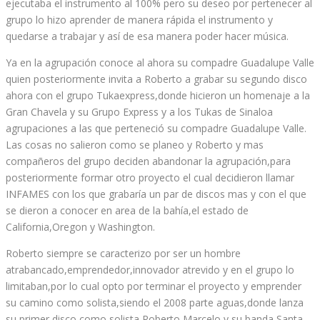
ejecutaba el instrumento al 100% pero su deseo por pertenecer al
grupo lo hizo aprender de manera rápida el instrumento y
quedarse a trabajar y así de esa manera poder hacer música.
Ya en la agrupación conoce al ahora su compadre Guadalupe Valle
quien posteriormente invita a Roberto a grabar su segundo disco
ahora con el grupo Tukaexpress,donde hicieron un homenaje a la
Gran Chavela y su Grupo Express y a los Tukas de Sinaloa
agrupaciones a las que perteneció su compadre Guadalupe Valle.
Las cosas no salieron como se planeo y Roberto y mas
compañeros del grupo deciden abandonar la agrupación,para
posteriormente formar otro proyecto el cual decidieron llamar
INFAMES con los que grabaría un par de discos mas y con el que
se dieron a conocer en area de la bahía,el estado de
California,Oregon y Washington.
Roberto siempre se caracterizo por ser un hombre
atrabancado,emprendedor,innovador atrevido y en el grupo lo
limitaban,por lo cual opto por terminar el proyecto y emprender
su camino como solista,siendo el 2008 parte aguas,donde lanza
su primer disco como solista,Roberto Marcelo y su banda Santa