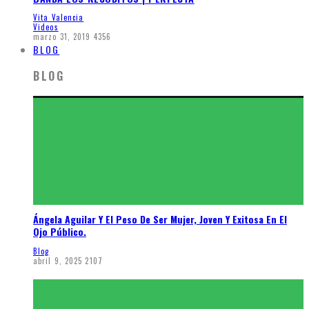
Vita Valencia
Videos
marzo 31, 2019
4356
BLOG
BLOG
Ángela Aguilar Y El Peso De Ser Mujer, Joven Y Exitosa En El
Ojo Público.
Blog
abril 9, 2025
2107