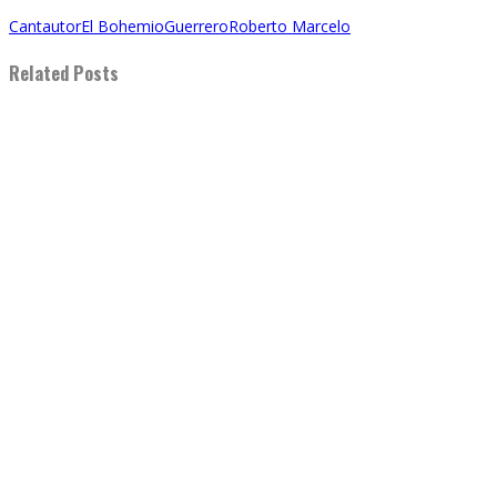
Cantautor
El Bohemio
Guerrero
Roberto Marcelo
Related Posts