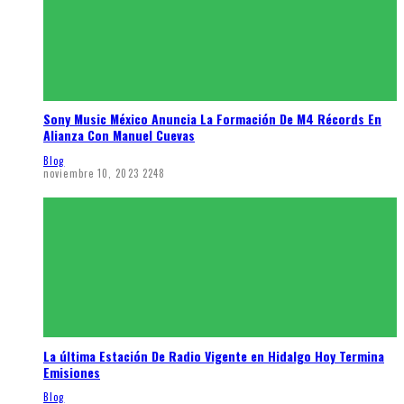
Sony Music México Anuncia La Formación De M4 Récords En
Alianza Con Manuel Cuevas
Blog
noviembre 10, 2023
2248
La última Estación De Radio Vigente en Hidalgo Hoy Termina
Emisiones
Blog