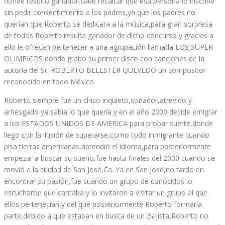
donde resulto ganador,cabe recalcar que esa persona lo inscribe
sin pedir consentimiento a los padres,ya que los padres no
querían que Roberto se dedicara a la música,para gran sorpresa
de todos Roberto resulta ganador de dicho concurso y gracias a
ello le ofrecen pertenecer a una agrupación llamada LOS SUPER
OLIMPICOS donde grabo su primer disco con canciones de la
autoría del Sr. ROBERTO BELESTER QUEVEDO un compositor
reconocido en todo México.
Roberto siempre fue un chico inquieto,soñador,atrevido y
arriesgado ya sabia lo que quería y en el año 2000 decide emigrar
a los ESTADOS UNIDOS DE AMERICA para probar suerte,donde
llego con la ilusión de superarse,como todo inmigrante cuando
pisa tierras americanas,aprendió el idioma,para posteriormente
empezar a buscar su sueño,fue hasta finales del 2000 cuando se
movió a la ciudad de San José,Ca. Ya en San José,no tardo en
encontrar su pasión,fue cuando un grupo de conocidos lo
escucharon que cantaba y lo invitaron a visitar un grupo al que
ellos pertenecían,y del que posteriormente Roberto formaría
parte,debido a que estaban en busca de un Bajista,Roberto no