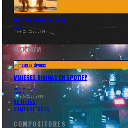
Dia De Las Madres En Spotify.
Spotify
mayo 26, 2020
6184
RANDOM
MUJERES DIVINAS EN SPOTIFY
Los Promotores
Spotify
junio 5, 2020
9088
NOTICIAS
COMPOSITORES
COMPOSITORES