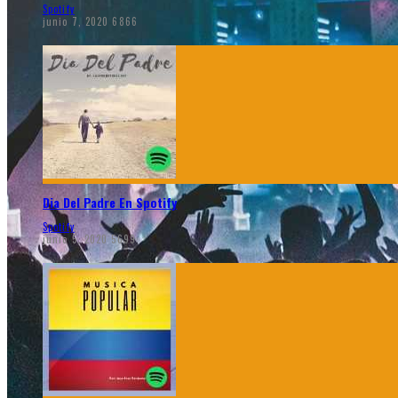
Spotify
junio 7, 2020
6866
Dia Del Padre En Spotify
Spotify
junio 5, 2020
5699