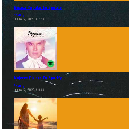
Musica Popular En Spotify
Spotify
junio 5, 2020
8773
Mujeres Divinas En Spotify
Spotify
junio 5, 2020
9088