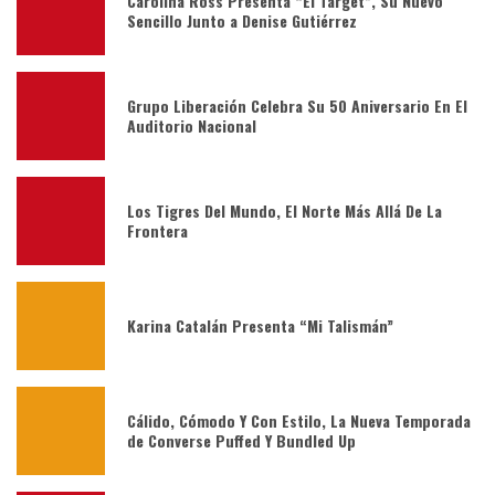
Carolina Ross Presenta “El Target”, Su Nuevo
Sencillo Junto a Denise Gutiérrez
Grupo Liberación Celebra Su 50 Aniversario En El
Auditorio Nacional
Los Tigres Del Mundo, El Norte Más Allá De La
Frontera
Karina Catalán Presenta “Mi Talismán”
Cálido, Cómodo Y Con Estilo, La Nueva Temporada
de Converse Puffed Y Bundled Up