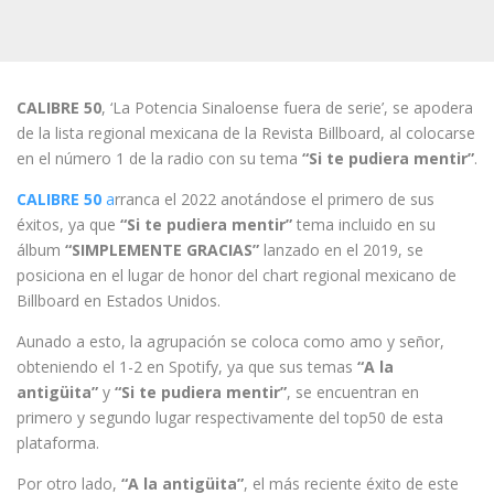
CALIBRE 50
, ‘La Potencia Sinaloense fuera de serie’, se apodera
de la lista regional mexicana de la Revista Billboard, al colocarse
en el número 1 de la radio con su tema
“Si te pudiera mentir”
.
CALIBRE 50
a
rranca el 2022 anotándose el primero de sus
éxitos, ya que
“Si te pudiera mentir”
tema incluido en su
álbum
“SIMPLEMENTE GRACIAS”
lanzado en el 2019, se
posiciona en el lugar de honor del chart regional mexicano de
Billboard en Estados Unidos.
Aunado a esto, la agrupación se coloca como amo y señor,
obteniendo el 1-2 en Spotify, ya que sus temas
“A la
antigüita”
y
“Si te pudiera mentir”
, se encuentran en
primero y segundo lugar respectivamente del top50 de esta
plataforma.
Por otro lado,
“A la antigüita”
, el más reciente éxito de este