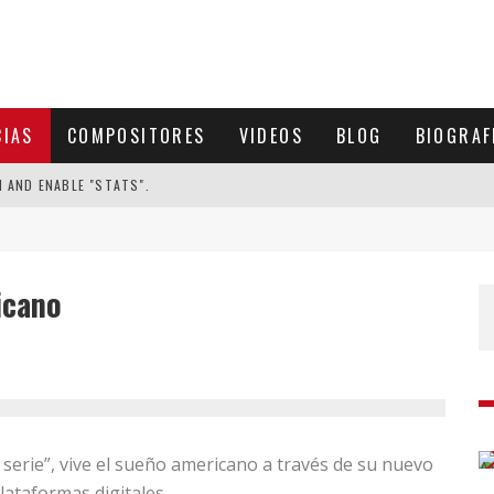
CIAS
COMPOSITORES
VIDEOS
BLOG
BIOGRAF
N AND ENABLE "STATS".
icano
serie”, vive el sueño americano a través de su nuevo
lataformas digitales.