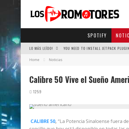
SPOTIFY
NOTI
LO MÁS LEÍDO!
YOU NEED TO INSTALL JETPACK PLUGI
Home
Noticias
Calibre 50 Vive el Sueño Amer
1259
CALIBRE 50
,
“La Potencia Sinaloense fuera de 
sencillo que hoy está disponible en todas las p