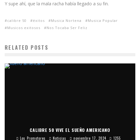
Y supe ahí, que la mala racha había llegado a su fin.
calibre 50
éxitos
Musica Nortena
Musica Popular
Musicos exitosos
Nos Tocaba Ser Feliz
RELATED POSTS
CALIBRE 50 VIVE EL SUEÑO AMERICANO
Los Promotores
Noticias
noviembre 17, 2024
1255