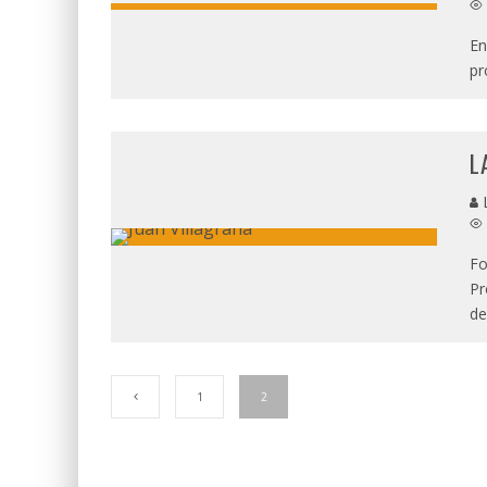
En
pr
L
L
Fo
Pr
de
1
2