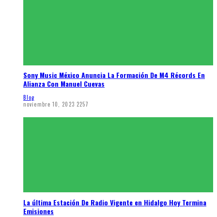
Sony Music México Anuncia La Formación De M4 Récords En
Alianza Con Manuel Cuevas
Blog
noviembre 10, 2023
2257
La última Estación De Radio Vigente en Hidalgo Hoy Termina
Emisiones