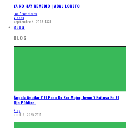
YA NO HAY REMEDIO | ADAL LORETO
Los Promotores
Videos
septiembre 4, 2018
4331
BLOG
BLOG
Ángela Aguilar Y El Peso De Ser Mujer, Joven Y Exitosa En El
Ojo Público.
Blog
abril 9, 2025
2111