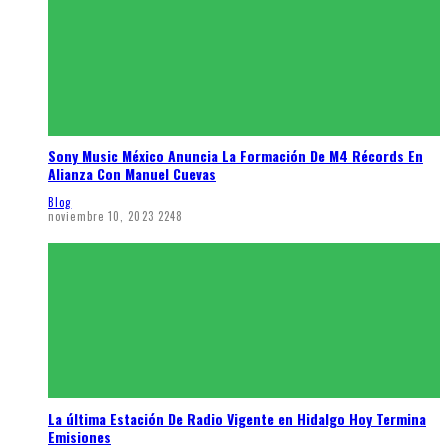
Sony Music México Anuncia La Formación De M4 Récords En
Alianza Con Manuel Cuevas
Blog
noviembre 10, 2023
2248
La última Estación De Radio Vigente en Hidalgo Hoy Termina
Emisiones