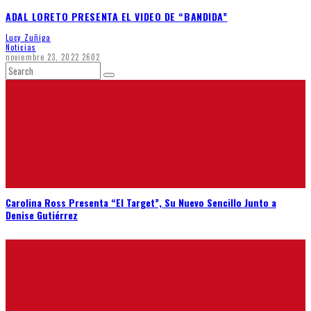
ADAL LORETO PRESENTA EL VIDEO DE “BANDIDA”
Lucy Zuñiga
Noticias
noviembre 23, 2022
2602
Carolina Ross Presenta “El Target”, Su Nuevo Sencillo Junto a
Denise Gutiérrez