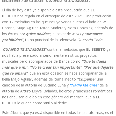
lanzamiento de su álbum
‘
CUANDO TE ENAMORES’
.
El día de hoy está ya disponible esta producción que
EL
BEBETO
nos regala en el arranque de este 2021. Una producción
con 12 melodías en las que incluye varios duetos al lado de W
Corona, Majo Aguilar, Mitad Madera y Nora González, además de
los éxitos
“Te quise olvidar”
,
el cover de
MDO
y
“Amantes
prohibidos”
, tema principal de la telenovela
Quererlo Todo
.
‘CUANDO TE ENAMORES’
contiene melodías que
EL BEBETO
ya
nos había presentado anteriormente en otros proyectos
musicales pero acompañados de Banda como
“Que te duela
más que a mí”
,
“No te creas tan importante”
,
“Por qué dejaste
que te amara”
, que en esta ocasión se hace acompañar de la
bella Majo Aguilar, además del tema inédito
“Cúlpame”
una
canción de la autoría de Luciano Luna y
“Nadie Me Cree”
de la
autoría de Arturo Leyva. Baladas, boleros y rancheras románticas
nos endulzan el oído en este género del mariachi que a
EL
BEBETO
le queda como ‘anillo al dedo’.
Este álbum, que ya está disponible en todas las plataformas, es el