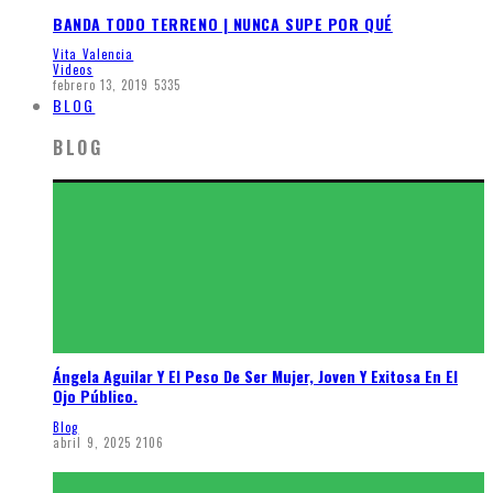
BANDA TODO TERRENO | NUNCA SUPE POR QUÉ
Vita Valencia
Videos
febrero 13, 2019
5335
BLOG
BLOG
Ángela Aguilar Y El Peso De Ser Mujer, Joven Y Exitosa En El
Ojo Público.
Blog
abril 9, 2025
2106