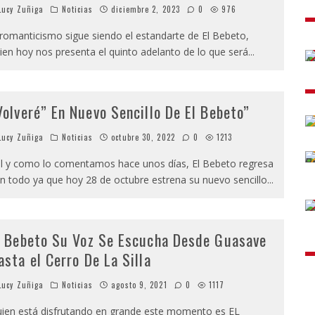
ucy Zuñiga
Noticias
diciembre 2, 2023
0
976
 romanticismo sigue siendo el estandarte de El Bebeto,
ien hoy nos presenta el quinto adelanto de lo que será
...
Volveré” En Nuevo Sencillo De El Bebeto”
ucy Zuñiga
Noticias
octubre 30, 2022
0
1213
l y como lo comentamos hace unos días, El Bebeto regresa
n todo ya que hoy 28 de octubre estrena su nuevo sencillo
...
l Bebeto Su Voz Se Escucha Desde Guasave
asta el Cerro De La Silla
ucy Zuñiga
Noticias
agosto 9, 2021
0
1117
ien está disfrutando en grande este momento es EL