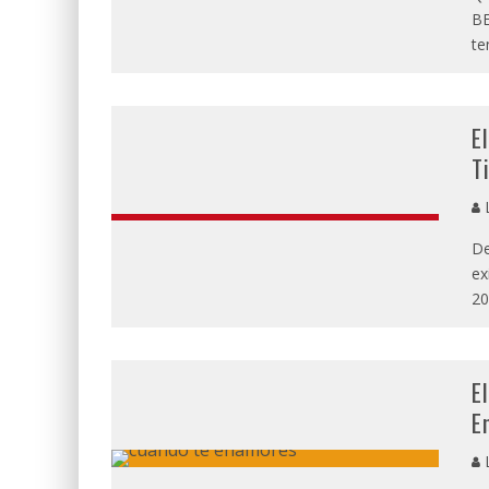
BE
te
E
Ti
L
De
ex
20
E
E
L