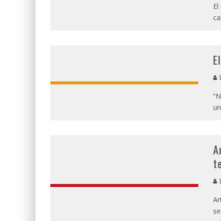
El
ca
E
L
“N
un
A
t
L
Ar
se