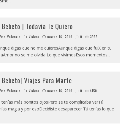
ismo
...
l Bebeto | Todavía Te Quiero
ita Valencia
Videos
marzo 16, 2019
0
3363
nque digas que no me quieresAunque digas que fuiX en tu
daAmor no se me olvida Lo que vivimosEsos momentos
...
l Bebeto| Viajes Para Marte
ita Valencia
Videos
marzo 16, 2019
0
4150
 tenías más bonitos ojosPero se te complicaba verTú
nías magia y por esoDecidiste desaparecer Tú tenías lo que
...