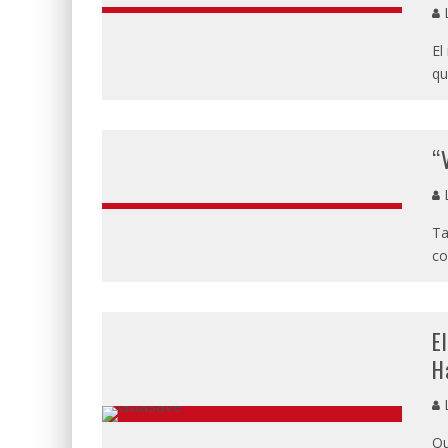
L
El
qu
“
L
Ta
co
E
H
L
Qu