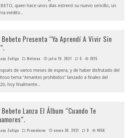
BETO, quien hace unos días estrenó su nuevo sencillo, un
ma inédito
...
l Bebeto Presenta “Ya Aprendí A Vivir Sin
”.
ucy Zuñiga
Noticias
julio 19, 2021
0
2015
spués de varios meses de espera, y de haber disfrutado del
itoso tema “Amantes prohibidos” lanzado a finales del
20, hoy finalmente
...
l Bebeto Lanza El Álbum “Cuando Te
namores”.
ucy Zuñiga
Promotores
enero 30, 2021
0
4056