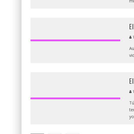
m
E
V
Au
vi
E
V
Tú
te
yo