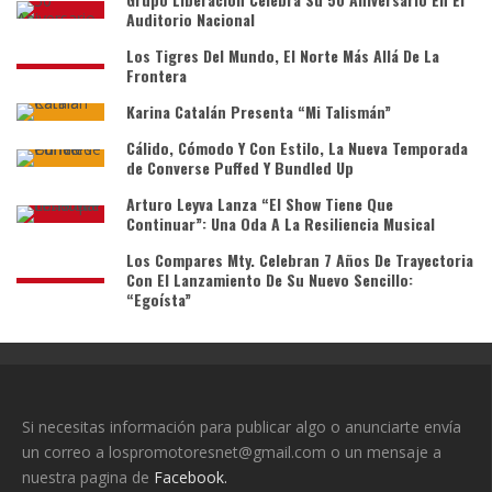
Auditorio Nacional
Los Tigres Del Mundo, El Norte Más Allá De La
Frontera
Karina Catalán Presenta “Mi Talismán”
Cálido, Cómodo Y Con Estilo, La Nueva Temporada
de Converse Puffed Y Bundled Up
Arturo Leyva Lanza “El Show Tiene Que
Continuar”: Una Oda A La Resiliencia Musical
Los Compares Mty. Celebran 7 Años De Trayectoria
Con El Lanzamiento De Su Nuevo Sencillo:
“Egoísta”
Si necesitas información para publicar algo o anunciarte envía
un correo a lospromotoresnet@gmail.com o un mensaje a
nuestra pagina de
Facebook.