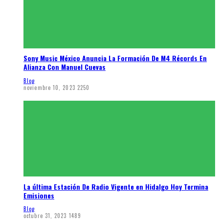
Sony Music México Anuncia La Formación De M4 Récords En
Alianza Con Manuel Cuevas
Blog
noviembre 10, 2023
2250
La última Estación De Radio Vigente en Hidalgo Hoy Termina
Emisiones
Blog
octubre 31, 2023
1489