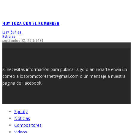
HOY TOCA CON EL KOMANDER
Lucy Zuñiga
Noticias
septiembre 22, 2015
5474
Si necesitas información para publicar algo o anunciarte envía un
correo a lospromotoresnet@gmail.com o un mensaje a nuestra
pagina de
Facebook.
Spotify
Noticias
Compositores
Videos