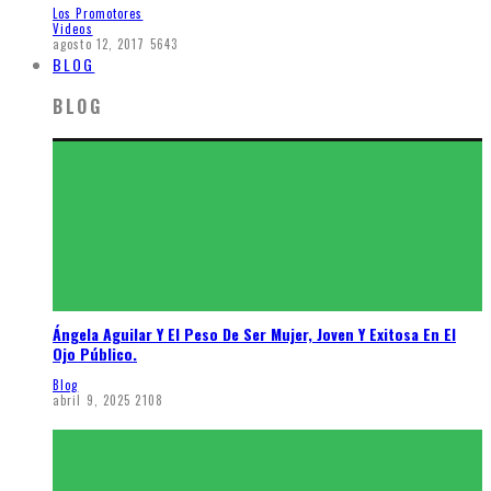
Los Promotores
Videos
agosto 12, 2017
5643
BLOG
BLOG
Ángela Aguilar Y El Peso De Ser Mujer, Joven Y Exitosa En El
Ojo Público.
Blog
abril 9, 2025
2108