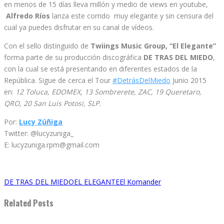
en menos de 15 días lleva millón y medio de views en youtube,
Alfredo Ríos
lanza este corrido muy elegante y sin censura del
cual ya puedes disfrutar en su canal de vídeos.
Con el sello distinguido de
Twiings Music Group, “El Elegante”
forma parte de su producción discográfica
DE TRAS DEL MIEDO
,
con la cual se está presentando en diferentes estados de la
República. Sigue de cerca el Tour
‪#‎
DetrásDelMiedo‬
Junio 2015
en:
12 Toluca, EDOMEX, 13 Sombrerete, ZAC, 19 Queretaro,
QRO,
20 San Luis Potosi, SLP.
Por:
Lucy Zúñiga
Twitter: @lucyzuniga_
E: lucyzuniga.rpm@gmail.com
DE TRAS DEL MIEDO
EL ELEGANTE
El Komander
Related Posts