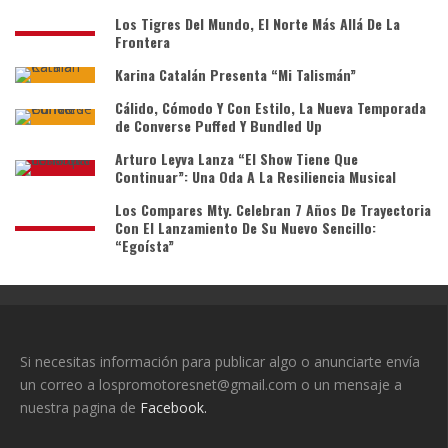
Los Tigres Del Mundo, El Norte Más Allá De La
Frontera
Karina Catalán Presenta “Mi Talismán”
Cálido, Cómodo Y Con Estilo, La Nueva Temporada
de Converse Puffed Y Bundled Up
Arturo Leyva Lanza “El Show Tiene Que
Continuar”: Una Oda A La Resiliencia Musical
Los Compares Mty. Celebran 7 Años De Trayectoria
Con El Lanzamiento De Su Nuevo Sencillo:
“Egoísta”
Si necesitas información para publicar algo o anunciarte envía
un correo a lospromotoresnet@gmail.com o un mensaje a
nuestra pagina de
Facebook.