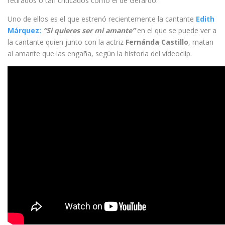
retirados o tan criticados como el de Gerardo.
Uno de ellos es el que estrenó recientemente la cantante
Edith
Márquez:
“Si quieres ser mi amante”
en el que se puede ver a
la cantante quien junto con la actriz
Fernánda Castillo
, matan
al amante que las engaña, según la historia del videoclip.