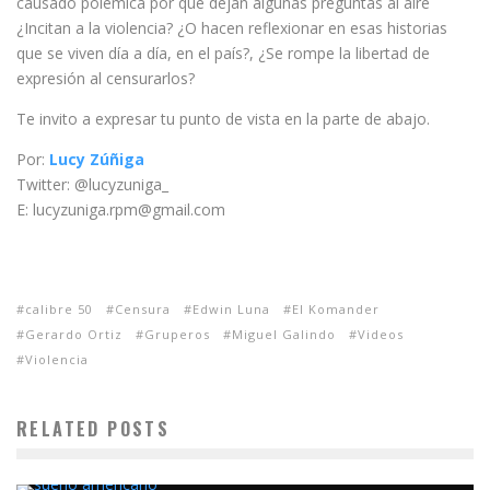
causado polémica por que dejan algunas preguntas al aire
¿Incitan a la violencia? ¿O hacen reflexionar en esas historias
que se viven día a día, en el país?, ¿Se rompe la libertad de
expresión al censurarlos?
Te invito a expresar tu punto de vista en la parte de abajo.
Por:
Lucy Zúñiga
Twitter: @lucyzuniga_
E: lucyzuniga.rpm@gmail.com
calibre 50
Censura
Edwin Luna
El Komander
Gerardo Ortiz
Gruperos
Miguel Galindo
Videos
Violencia
RELATED POSTS