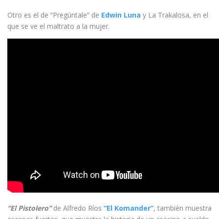
Otro es el de “Pregúntale” de
Edwin Luna
y La Trakalosa, en el
que se ve el maltrato a la mujer.
“El Pistolero”
de Alfredo Ríos
“El Komander”
, también muestra