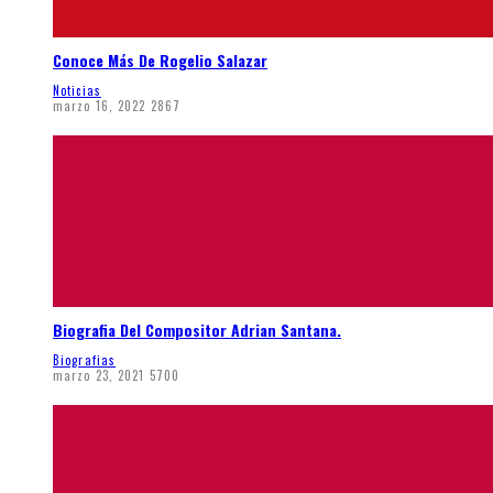
Conoce Más De Rogelio Salazar
Noticias
marzo 16, 2022
2867
Biografia Del Compositor Adrian Santana.
Biografias
marzo 23, 2021
5700