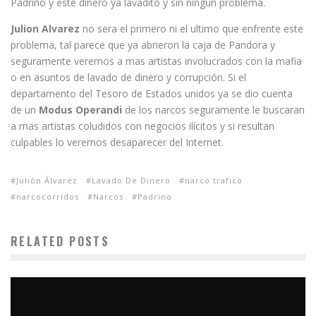
Padrino y este dinero ya lavadito y sin ningún problema.
Julion Alvarez
no sera el primero ni el ultimo que enfrente este
problema, tal parece que ya abrieron la caja de Pandora y
seguramente veremos a mas artistas involucrados con la mafia
o en asuntos de lavado de dinero y corrupción. Si el
departamento del Tesoro de Estados unidos ya se dio cuenta
de un
Modus Operandi
de los narcos seguramente le buscaran
a mas artistas coludidos con negocios ilícitos y si resultan
culpables lo veremos desaparecer del Internet.
Julión Álvarez
Lavado De Dinero
narco trafico
narcocorridos
Narcos
Padrino
RELATED POSTS