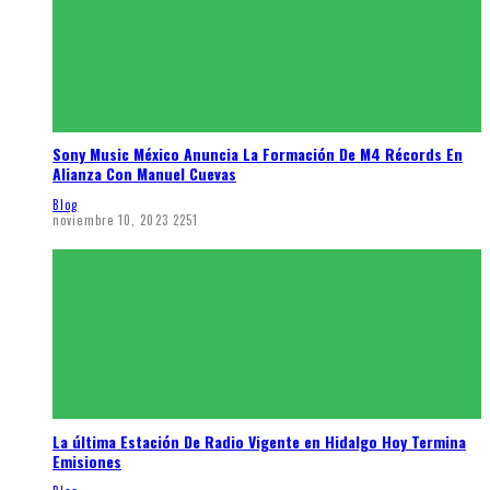
Sony Music México Anuncia La Formación De M4 Récords En
Alianza Con Manuel Cuevas
Blog
noviembre 10, 2023
2251
La última Estación De Radio Vigente en Hidalgo Hoy Termina
Emisiones