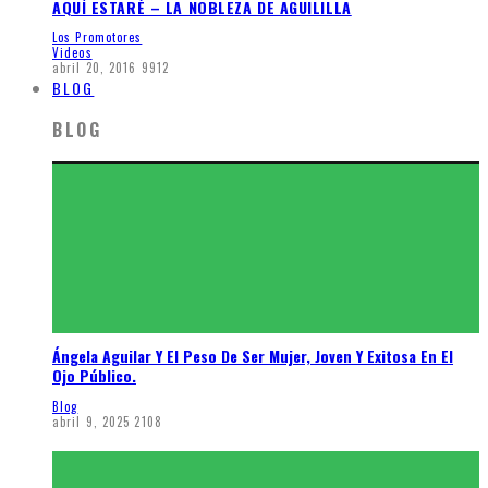
AQUÍ ESTARÉ – LA NOBLEZA DE AGUILILLA
Los Promotores
Videos
abril 20, 2016
9912
BLOG
BLOG
Ángela Aguilar Y El Peso De Ser Mujer, Joven Y Exitosa En El
Ojo Público.
Blog
abril 9, 2025
2108