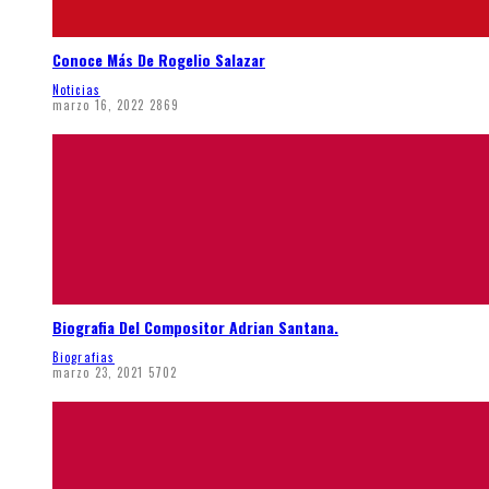
Conoce Más De Rogelio Salazar
Noticias
marzo 16, 2022
2869
Biografia Del Compositor Adrian Santana.
Biografias
marzo 23, 2021
5702