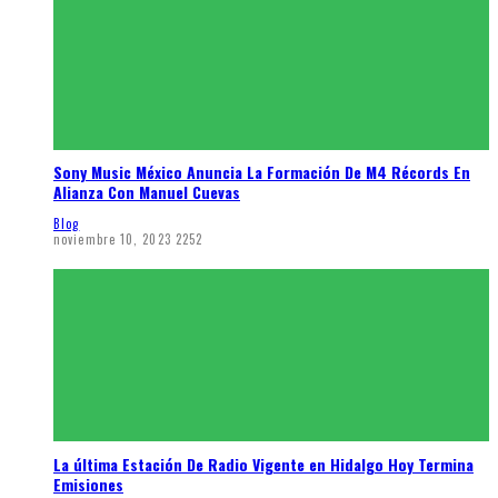
Sony Music México Anuncia La Formación De M4 Récords En
Alianza Con Manuel Cuevas
Blog
noviembre 10, 2023
2252
La última Estación De Radio Vigente en Hidalgo Hoy Termina
Emisiones