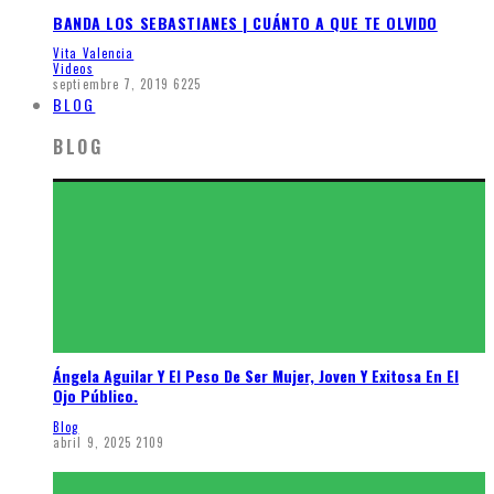
BANDA LOS SEBASTIANES | CUÁNTO A QUE TE OLVIDO
Vita Valencia
Videos
septiembre 7, 2019
6225
BLOG
BLOG
Ángela Aguilar Y El Peso De Ser Mujer, Joven Y Exitosa En El
Ojo Público.
Blog
abril 9, 2025
2109