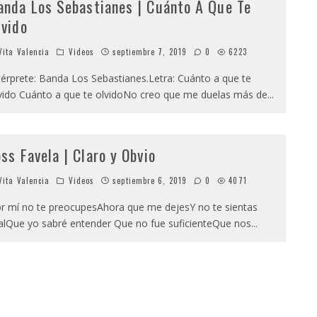
anda Los Sebastianes | Cuánto A Que Te
lvido
ita Valencia
Videos
septiembre 7, 2019
0
6223
térprete: Banda Los Sebastianes.Letra: Cuánto a que te
vido Cuánto a que te olvidoNo creo que me duelas más de
...
oss Favela | Claro y Obvio
ita Valencia
Videos
septiembre 6, 2019
0
4071
r mí no te preocupesAhora que me dejesY no te sientas
lQue yo sabré entender Que no fue suficienteQue nos
...