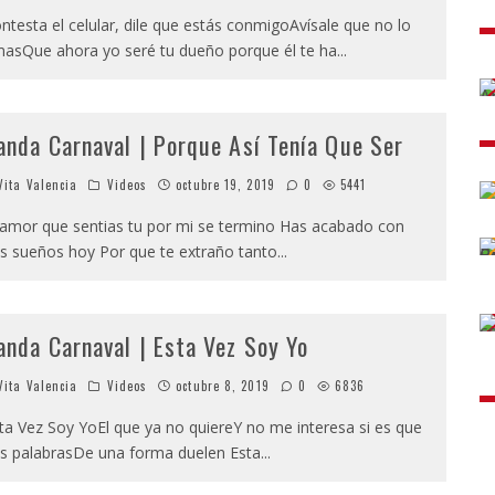
ntesta el celular, dile que estás conmigoAvísale que no lo
asQue ahora yo seré tu dueño porque él te ha
...
anda Carnaval | Porque Así Tenía Que Ser
ita Valencia
Videos
octubre 19, 2019
0
5441
 amor que sentias tu por mi se termino Has acabado con
s sueños hoy Por que te extraño tanto
...
anda Carnaval | Esta Vez Soy Yo
ita Valencia
Videos
octubre 8, 2019
0
6836
ta Vez Soy YoEl que ya no quiereY no me interesa si es que
s palabrasDe una forma duelen Esta
...