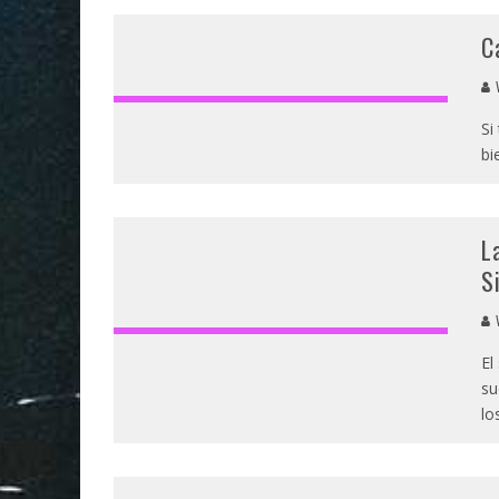
C
V
Si
bi
L
S
V
El
su
lo