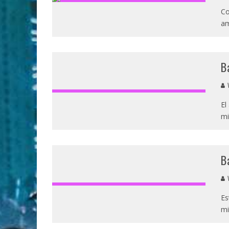
Co
am
B
V
El
mi
B
V
Es
mi