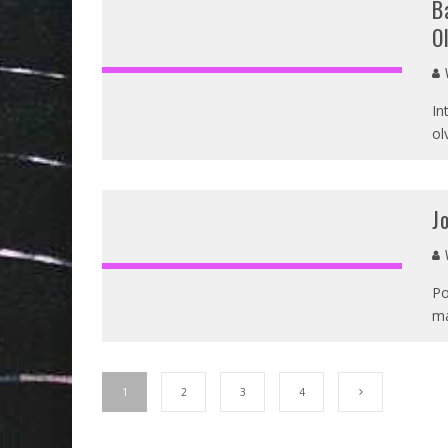
B
O
V
In
ol
J
V
Po
ma
1
2
3
4