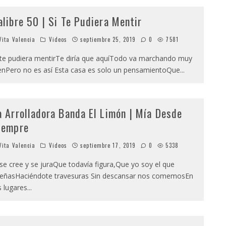
alibre 50 | Si Te Pudiera Mentir
ita Valencia
Videos
septiembre 25, 2019
0
7581
 te pudiera mentirTe diría que aquíTodo va marchando muy
enPero no es así Esta casa es solo un pensamientoQue
...
a Arrolladora Banda El Limón | Mía Desde
iempre
ita Valencia
Videos
septiembre 17, 2019
0
5338
 se cree y se juraQue todavía figura,Que yo soy el que
eñasHaciéndote travesuras Sin descansar nos comemosEn
s lugares
...