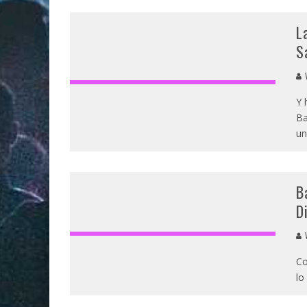
L
S
V
Y 
Ba
un
B
D
V
Co
lo