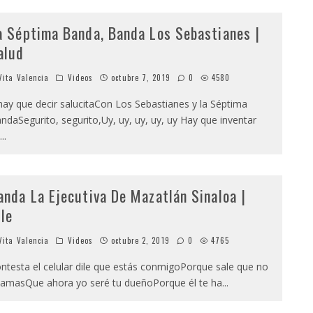
a Séptima Banda, Banda Los Sebastianes |
alud
ita Valencia
Videos
octubre 7, 2019
0
4580
hay que decir salucitaCon Los Sebastianes y la Séptima
ndaSegurito, segurito,Uy, uy, uy, uy, uy Hay que inventar
...
anda La Ejecutiva De Mazatlán Sinaloa |
ile
ita Valencia
Videos
octubre 2, 2019
0
4765
ntesta el celular dile que estás conmigoPorque sale que no
 amasQue ahora yo seré tu dueñoPorque él te ha
...