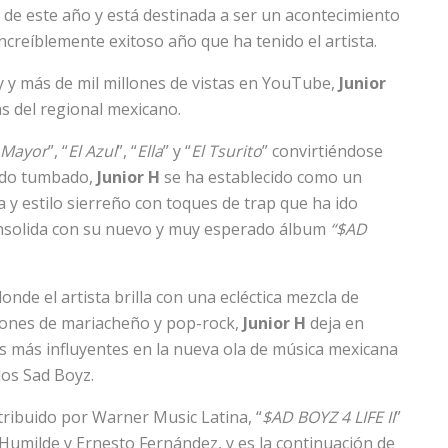
e de este año y está destinada a ser un acontecimiento
increíblemente exitoso año que ha tenido el artista.
y y más de mil millones de vistas en YouTube,
Junior
s del regional mexicano.
o Mayor
”, “
El Azul
”, “
Ella
” y “
El Tsurito
” convirtiéndose
rido tumbado,
Junior H
se ha establecido como un
a y estilo sierreño con toques de trap que ha ido
onsolida con su nuevo y muy esperado álbum
“$AD
nde el artista brilla con una ecléctica mezcla de
iones de mariacheño y pop-rock,
Junior H
deja en
as más influyentes en la nueva ola de música mexicana
los Sad Boyz.
ribuido por Warner Music Latina, “
$AD BOYZ 4 LIFE II
”
 Humilde y Ernesto Fernández, y es la continuación de