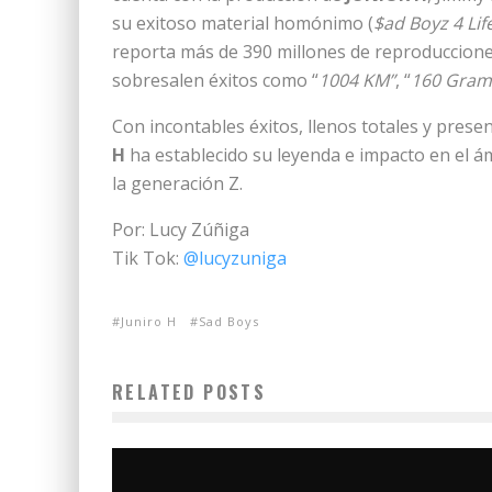
su exitoso material homónimo (
$ad Boyz 4 Lif
reporta más de 390 millones de reproducciones
sobresalen éxitos como “
1004 KM”
, “
160 Gram
Con incontables éxitos, llenos totales y pres
H
ha establecido su leyenda e impacto en el á
la generación Z.
Por: Lucy Zúñiga
Tik Tok:
@lucyzuniga
Juniro H
Sad Boys
RELATED POSTS