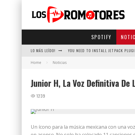
SPOTIFY
NOTI
LO MÁS LEÍDO!
YOU NEED TO INSTALL JETPACK PLUGI
Home
Noticias
Junior H, La Voz Definitiva De
1239
Un ícono para la música mexicana con una voz
en asenso. No solo ha colocado 11 canciones en