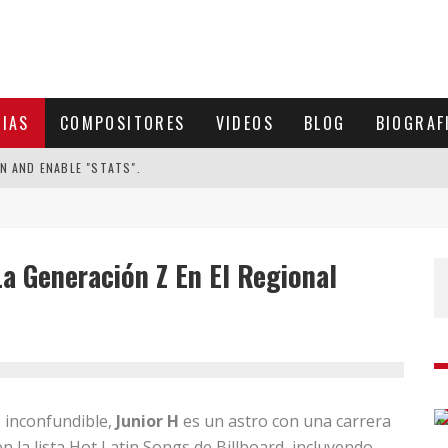
CIAS
COMPOSITORES
VIDEOS
BLOG
BIOGRAF
N AND ENABLE "STATS".
 La Generación Z En El Regional
 inconfundible,
Junior H
es un astro con una carrera
 la lista Hot Latin Songs de Billboard, incluyendo