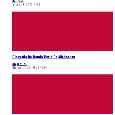
Noticias
enero 13, 2022
3491
Biografia De Banda Perla De Michoacan
Biografias
diciembre 27, 2021
4004