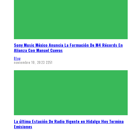
Sony Music México Anuncia La Formación De M4 Récords En
Alianza Con Manuel Cuevas
Blog
noviembre 10, 2023
2251
La última Estación De Radio Vigente en Hidalgo Hoy Termina
Emisiones