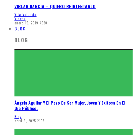
VIRLAN GARCIA – QUIERO REINTENTARLO
Vita Valencia
Videos
enero 15, 2019
4520
BLOG
BLOG
Ángela Aguilar Y El Peso De Ser Mujer, Joven Y Exitosa En El
Ojo Público.
Blog
abril 9, 2025
2108