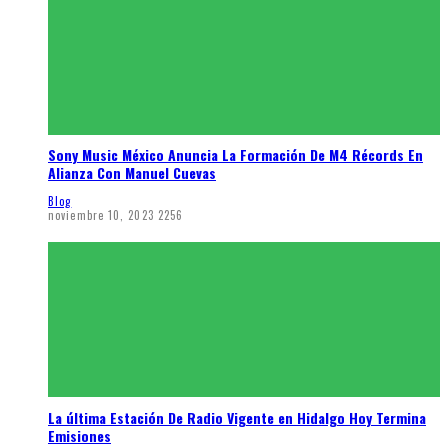
Sony Music México Anuncia La Formación De M4 Récords En
Alianza Con Manuel Cuevas
Blog
noviembre 10, 2023
2256
La última Estación De Radio Vigente en Hidalgo Hoy Termina
Emisiones