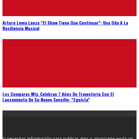
Arturo Leyva Lanza “El Show Tiene Que Continuar”: Una Oda A La
Resiliencia Musical
Los Compares Mty. Celebran 7 Años De Trayectoria Con El
Lanzamiento De Su Nuevo Sencillo: “Egoísta”
Si necesitas información para publicar algo o anunciarte envía un