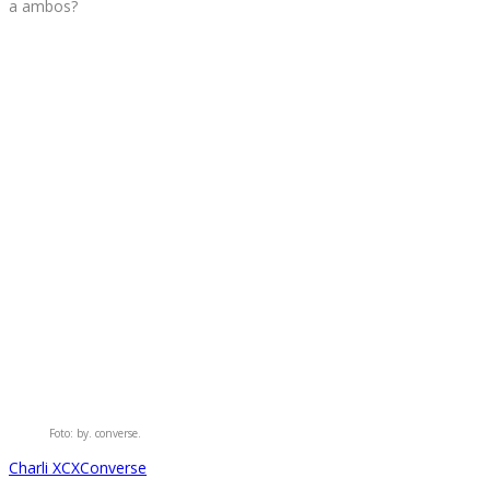
a ambos?
Foto: by. converse.
Charli XCX
Converse