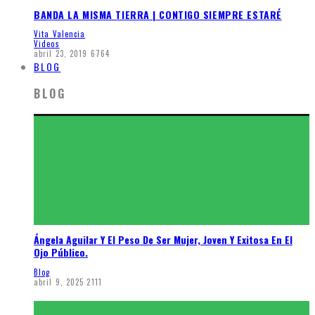
BANDA LA MISMA TIERRA | CONTIGO SIEMPRE ESTARÉ
Vita Valencia
Videos
abril 23, 2019
6764
BLOG
BLOG
Ángela Aguilar Y El Peso De Ser Mujer, Joven Y Exitosa En El
Ojo Público.
Blog
abril 9, 2025
2111