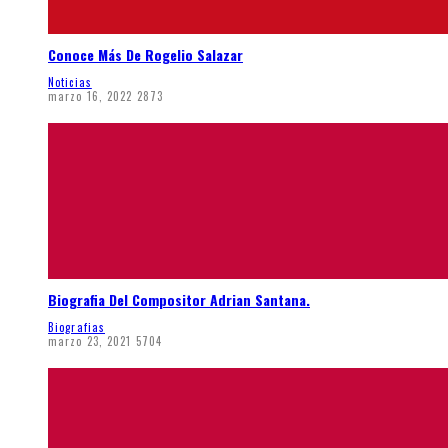
Conoce Más De Rogelio Salazar
Noticias
marzo 16, 2022
2873
Biografia Del Compositor Adrian Santana.
Biografias
marzo 23, 2021
5704