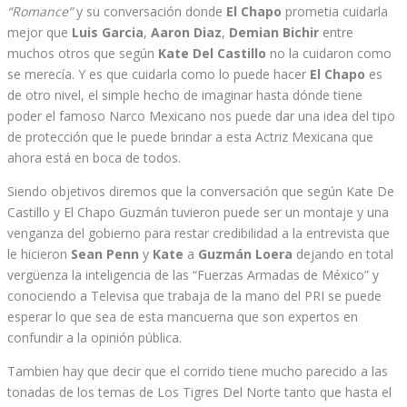
“Romance”
y su conversación donde
El Chapo
prometia cuidarla
mejor que
Luis Garcia
,
Aaron Diaz
,
Demian Bichir
entre
muchos otros que según
Kate Del Castillo
no la cuidaron como
se merecía. Y es que cuidarla como lo puede hacer
El Chapo
es
de otro nivel, el simple hecho de imaginar hasta dónde tiene
poder el famoso Narco Mexicano nos puede dar una idea del tipo
de protección que le puede brindar a esta Actriz Mexicana que
ahora está en boca de todos.
Siendo objetivos diremos que la conversación que según Kate De
Castillo y El Chapo Guzmán tuvieron puede ser un montaje y una
venganza del gobierno para restar credibilidad a la entrevista que
le hicieron
Sean Penn
y
Kate
a
Guzmán Loera
dejando en total
vergüenza la inteligencia de las “Fuerzas Armadas de México” y
conociendo a Televisa que trabaja de la mano del PRI se puede
esperar lo que sea de esta mancuerna que son expertos en
confundir a la opinión pública.
Tambien hay que decir que el corrido tiene mucho parecido a las
tonadas de los temas de Los Tigres Del Norte tanto que hasta el