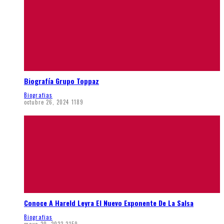
Biografía Grupo Toppaz
Biografias
octubre 26, 2024
1189
Conoce A Hareld Leyra El Nuevo Exponente De La Salsa
Biografias
mayo 20, 2023
2159