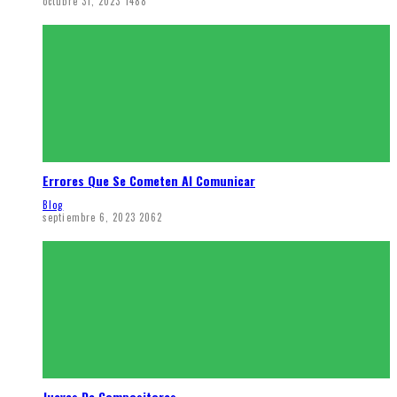
octubre 31, 2023
1488
Errores Que Se Cometen Al Comunicar
Blog
septiembre 6, 2023
2062
Jueves De Compositores