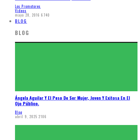
Los Promotores
Videos
mayo 28, 2016
6740
BLOG
BLOG
Ángela Aguilar Y El Peso De Ser Mujer, Joven Y Exitosa En El
Ojo Público.
Blog
abril 9, 2025
2106