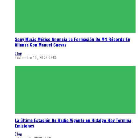
Sony Music México Anuncia La Formación De M4 Récords En
Alianza Con Manuel Cuevas
Blog
noviembre 10, 2023
2248
La última Estación De Radio Vigente en Hidalgo Hoy Termina
Emisiones
Blog