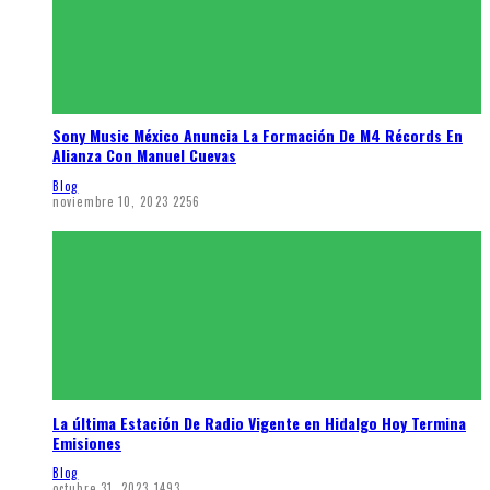
Sony Music México Anuncia La Formación De M4 Récords En
Alianza Con Manuel Cuevas
Blog
noviembre 10, 2023
2256
La última Estación De Radio Vigente en Hidalgo Hoy Termina
Emisiones
Blog
octubre 31, 2023
1493