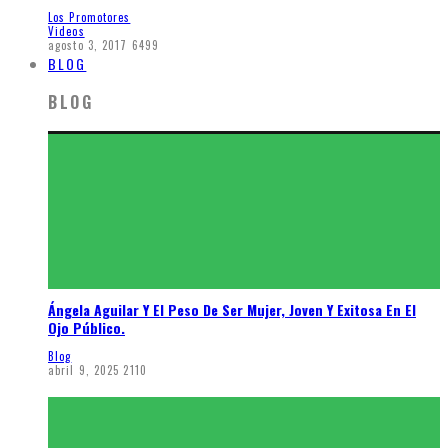
Los Promotores
Videos
agosto 3, 2017
6499
BLOG
BLOG
Ángela Aguilar Y El Peso De Ser Mujer, Joven Y Exitosa En El
Ojo Público.
Blog
abril 9, 2025
2110