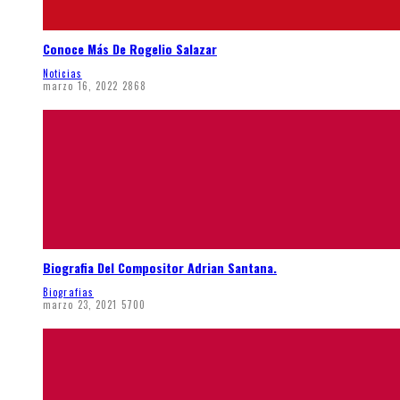
Conoce Más De Rogelio Salazar
Noticias
marzo 16, 2022
2868
Biografia Del Compositor Adrian Santana.
Biografias
marzo 23, 2021
5700