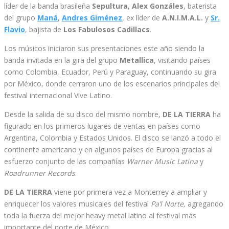
líder de la banda brasileña
Sepultura
,
Alex Gonzáles
, baterista
del grupo
Maná
,
Andres Giménez
, ex líder de
A.N.I.M.A.L.
y
Sr.
Flavio
, bajista de
Los Fabulosos Cadillacs
.
Los músicos iniciaron sus presentaciones este año siendo la
banda invitada en la gira del grupo
Metallica
, visitando países
como Colombia, Ecuador, Perú y Paraguay, continuando su gira
por México, donde cerraron uno de los escenarios principales del
festival internacional Vive Latino.
Desde la salida de su disco del mismo nombre,
DE LA TIERRA
ha
figurado en los primeros lugares de ventas en países como
Argentina, Colombia y Estados Unidos. El disco se lanzó a todo el
continente americano y en algunos países de Europa gracias al
esfuerzo conjunto de las compañías
Warner Music Latina
y
Roadrunner Records
.
DE LA TIERRA
viene por primera vez a Monterrey a ampliar y
enriquecer los valores musicales del festival
Pa’l Norte,
agregando
toda la fuerza del mejor heavy metal latino al festival más
importante del norte de México.