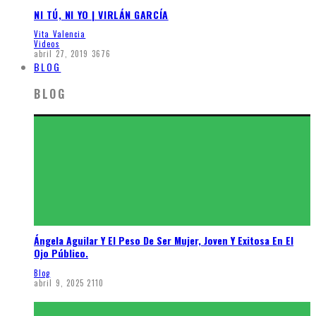
NI TÚ, NI YO | VIRLÁN GARCÍA
Vita Valencia
Videos
abril 27, 2019
3676
BLOG
BLOG
Ángela Aguilar Y El Peso De Ser Mujer, Joven Y Exitosa En El
Ojo Público.
Blog
abril 9, 2025
2110