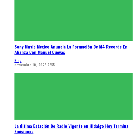
Sony Music México Anuncia La Formación De M4 Récords En
Alianza Con Manuel Cuevas
Blog
noviembre 10, 2023
2255
La última Estación De Radio Vigente en Hidalgo Hoy Termina
Emisiones