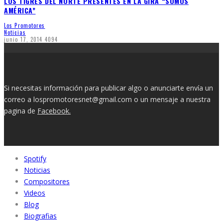
LOS TIGRES DEL NORTE PRESENTES EN LA GIRA “SOMOS
AMÉRICA”
Los Promotores
Noticias
junio 17, 2014
4094
Si necesitas información para publicar algo o anunciarte envía un
correo a lospromotoresnet@gmail.com o un mensaje a nuestra
pagina de
Facebook.
Spotify
Noticias
Compositores
Videos
Blog
Biografias