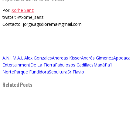
Por:
Xorhe Sanz
twitter: @xorhe_sanz
Contacto: jorge.agsdiorema@gmail.com
A.N.I.M.A.L.
Alex Gonzales
Andreas Kisser
Andrés Gimenez
Apodaca
Entertainment
De La Tierra
Fabulosos Cadillacs
Maná
Pa'l
Norte
Parque Fundidora
Sepultura
Sr Flavio
Related Posts