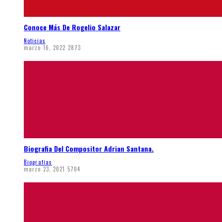
Conoce Más De Rogelio Salazar
Noticias
marzo 16, 2022
2873
Biografia Del Compositor Adrian Santana.
Biografias
marzo 23, 2021
5704