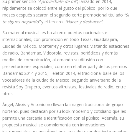
Su primer sencillo
“Aprovéchate de mí”
, lanzado en 2014,
rápidamente se colocó entre el gusto del público, por lo que
meses después sacaron el segundo corte promocional titulado
“Si
te sigues negando”
y el tercero,
“Hacer y deshacer”.
Su material musical les ha abierto puertas nacionales e
internacionales, con promoción en todo Texas, Guadalajara,
Ciudad de México, Monterrey y otros lugares; visitando estaciones
de radio, Bandamax, Videorola, revistas, periódicos y demás
medios de comunicación, alternando su difusión con
presentaciones especiales, como en el after party de los premios
Bandamax 2014 y 2015, Teletón 2014, el tradicional baile de los
voceadores de la ciudad de México, segundo aniversario de la
revista Soy Grupero, eventos altruistas, festivales de radio, entre
otros.
Ángel, Alexis y Antonio no llevan la imagen tradicional de grupo
norteño, pues destacan por su look moderno y cotidiano que les
permite una cercanía e identificación con el público. Además, su
propuesta musical se complementa con innovaciones
instrumentales, ya que Ángel es capaz de tocar dos instrumentos