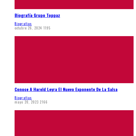
Biografía Grupo Toppaz
Biografias
octubre 26, 2024
1195
Conoce A Hareld Leyra El Nuevo Exponente De La Salsa
Biografias
mayo 20, 2023
2166