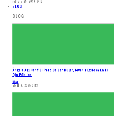
febrero 25, 2019
3412
BLOG
BLOG
Ángela Aguilar Y El Peso De Ser Mujer, Joven Y Exitosa En El
Ojo Público.
Blog
abril 9, 2025
2113