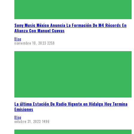
Sony Music México Anuncia La Formación De M4 Récords En
Alianza Con Manuel Cuevas
Blog
noviembre 10, 2023
2259
La última Estación De Radio Vigente en Hidalgo Hoy Termina
Emisiones
Blog
octubre 31, 2023
1496