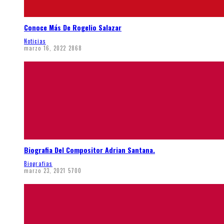
Conoce Más De Rogelio Salazar
Noticias
marzo 16, 2022
2868
Biografia Del Compositor Adrian Santana.
Biografias
marzo 23, 2021
5700