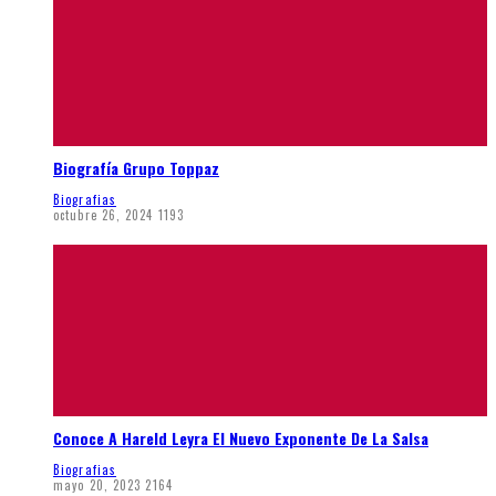
Biografía Grupo Toppaz
Biografias
octubre 26, 2024
1193
Conoce A Hareld Leyra El Nuevo Exponente De La Salsa
Biografias
mayo 20, 2023
2164