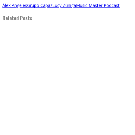
Álex Ángeles
Grupo Capaz
Lucy Zúñiga
Music Master Podcast
Related Posts