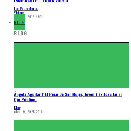
INMIGRANTE – ERIKA VIDRIO
Los Promotores
Videos
junio 1, 2016
4911
BLOG
BLOG
Ángela Aguilar Y El Peso De Ser Mujer, Joven Y Exitosa En El
Ojo Público.
Blog
abril 9, 2025
2110