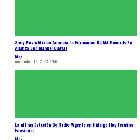
Sony Music México Anuncia La Formación De M4 Récords En
Alianza Con Manuel Cuevas
Blog
noviembre 10, 2023
2256
La última Estación De Radio Vigente en Hidalgo Hoy Termina
Emisiones
Blog