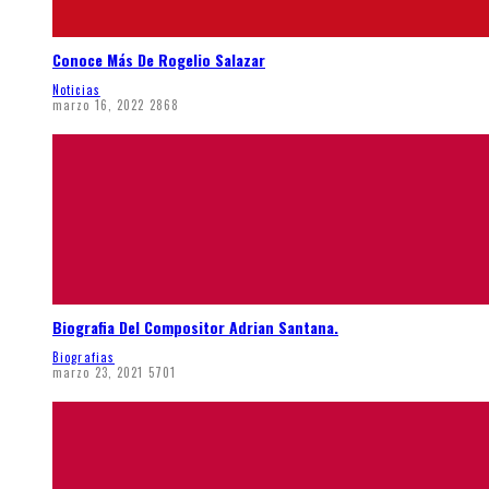
Conoce Más De Rogelio Salazar
Noticias
marzo 16, 2022
2868
Biografia Del Compositor Adrian Santana.
Biografias
marzo 23, 2021
5701