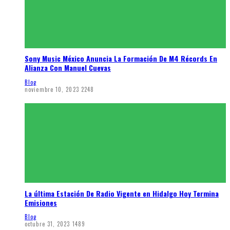
Sony Music México Anuncia La Formación De M4 Récords En
Alianza Con Manuel Cuevas
Blog
noviembre 10, 2023
2248
La última Estación De Radio Vigente en Hidalgo Hoy Termina
Emisiones
Blog
octubre 31, 2023
1489