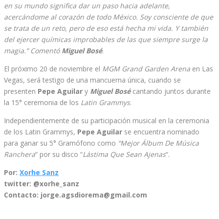
en su mundo significa dar un paso hacia adelante,
acercándome al corazón de todo México. Soy consciente de que
se trata de un reto, pero de eso está hecha mi vida. Y también
del ejercer químicas improbables de las que siempre surge la
magia.”
Comentó
Miguel Bosé
.
El próximo 20 de noviembre el
MGM Grand Garden Arena
en Las
Vegas, será testigo de una mancuerna única, cuando se
presenten
Pepe Aguilar
y
Miguel Bosé
cantando juntos durante
la 15° ceremonia de los
Latin Grammys
.
Independientemente de su participación musical en la ceremonia
de los Latin Grammys,
Pepe Aguilar
se encuentra nominado
para ganar su 5° Gramófono como
“Mejor Álbum De Música
Ranchera
” por su disco “
Lástima Que Sean Ajenas
“.
Por:
Xorhe Sanz
twitter: @xorhe_sanz
Contacto: jorge.agsdiorema@gmail.com