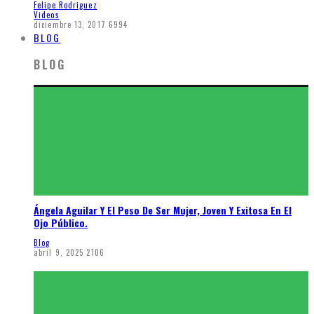
Felipe Rodriguez
Videos
diciembre 13, 2017
6994
BLOG
BLOG
Ángela Aguilar Y El Peso De Ser Mujer, Joven Y Exitosa En El
Ojo Público.
Blog
abril 9, 2025
2106