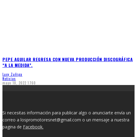
PEPE AGUILAR REGRESA CON NUEVA PRODUCCIÓN DISCOGRÁFICA
“A LA MEDIDA”.
Lucy Zuñiga
Noticias
mayo 10, 2022
1760
Si necesitas información para publicar algo o anunciarte envía un
correo a lospromotoresnet@gmail.com o un mensaje a nuestra
pagina de
Facebook.