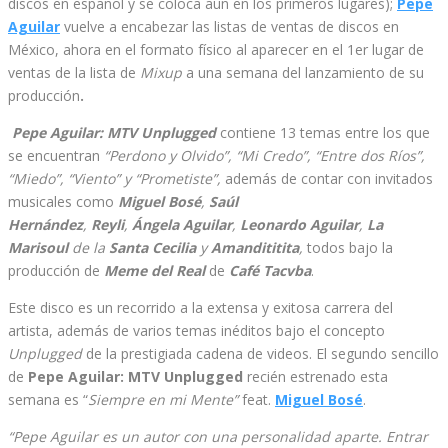
discos en español y se coloca aun en los primeros lugares);
Pepe
Aguilar
vuelve a encabezar las listas de ventas de discos en
México, ahora en el formato físico al aparecer en el 1er lugar de
ventas de la lista de
Mixup
a una semana del lanzamiento de su
producción
.
Pepe Aguilar: MTV Unplugged
contiene 13 temas entre los que
se encuentran
“Perdono y Olvido”, “Mi Credo”, “Entre dos Ríos”,
“Miedo”, “Viento” y “Prometiste”,
además de contar con invitados
musicales como
Miguel Bosé
,
Saúl
Hernández
,
Reyli
,
Ángela Aguilar
,
Leonardo Aguilar
,
La
Marisoul
de la
Santa Cecilia
y
Amandititita
,
todos bajo la
producción de
Meme del Real
de
Café Tacvba
.
Este disco es un recorrido a la extensa y exitosa carrera del
artista, además de varios temas inéditos bajo el concepto
Unplugged
de la prestigiada cadena de videos. El segundo sencillo
de
Pepe Aguilar: MTV Unplugged
recién estrenado esta
semana es “
Siempre en mi Mente”
feat.
Miguel Bosé
.
“Pepe Aguilar es un autor con una personalidad aparte. Entrar