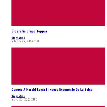
Biografía Grupo Toppaz
Biografias
octubre 26, 2024
1190
Conoce A Hareld Leyra El Nuevo Exponente De La Salsa
Biografias
mayo 20, 2023
2160