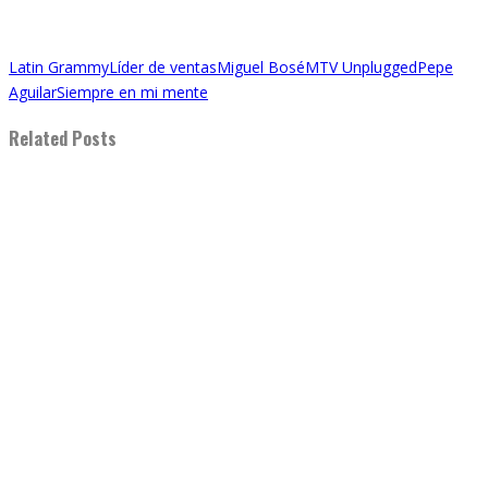
Latin Grammy
Líder de ventas
Miguel Bosé
MTV Unplugged
Pepe
Aguilar
Siempre en mi mente
Related Posts